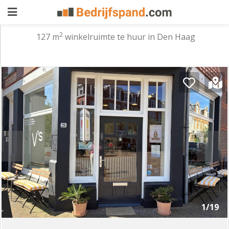
2
127 m
winkelruimte te huur in Den Haag
Pand
aanbieden
Pand
zoeken
Waarom
adverteren
Premium
adverteren
Blog
Registreren
1/19
Login