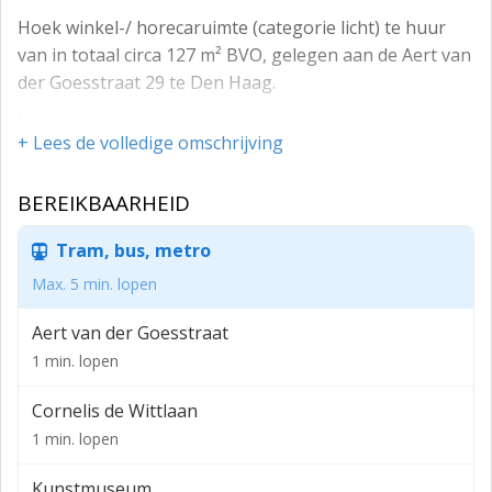
Hoek winkel-/ horecaruimte (categorie licht) te huur
van in totaal circa 127 m² BVO, gelegen aan de Aert van
der Goesstraat 29 te Den Haag.
Ligging
+ Lees de volledige omschrijving
De winkel-/ horecaruimte ligt op de hoek van de Aert
van der Goesstraat en de van Loostraat in het
BEREIKBAARHEID
Statenkwartier.
Tram, bus, metro
Omgeving
Max. 5 min. lopen
De Aert van der Goesstraat ligt in het verlengde van de
Frederik Hendriklaan (“De Fred”) en is een winkelstraat
Aert van der Goesstraat
met 26 (speciaal)winkels en horeca. Er zijn onder meer
1 min. lopen
gevestigd Dr. Penny, Weleda City Spa, Betjeman &
Barton, Gall&Gall, Biologische supermarkt Odin en
Cornelis de Wittlaan
Bagels & Beans.
1 min. lopen
Zie voor meer informatie over de winkelstraat: .
Kunstmuseum