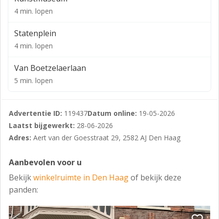
Adres
4 min. lopen
Aert van der Goesstraat 29, 2582 AJ te Den Haag.
Statenplein
Parkeren
4 min. lopen
Langs de openbare weg zijn er, tegen betaling,
Van Boetzelaerlaan
parkeerplaatsen aanwezig.
5 min. lopen
Vloeroppervlak
Winkelruimte en secundaire ruimte, in totaal circa 127
Advertentie ID:
119437
Datum online:
19-05-2026
m² BVO, onderverdeeld als volgt:
Laatst bijgewerkt:
28-06-2026
- Begane grond: circa 92 m² BVO
Adres:
Aert van der Goesstraat 29, 2582 AJ Den Haag
- Kelder: circa 35 m² BVO
Aanbevolen voor u
Frontbreedte
Bekijk
winkelruimte in Den Haag
of bekijk deze
Circa 15 meter.
panden:
Gebruik
Voor het bestemmingsplan zie: /regels-op-de-kaart.