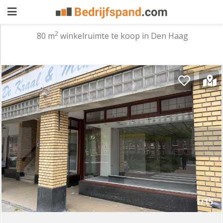
2
80 m
winkelruimte te koop in Den Haag
Pand
aanbieden
Pand
zoeken
Waarom
adverteren
Premium
adverteren
Blog
Registreren
1/15
Login