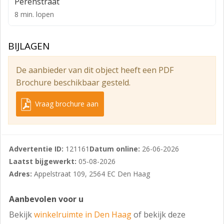
Perenstraat
zich diverse buurtgerichte faciliteiten, waaronder
8 min. lopen
meerdere kinderdagverblijven zoals Zo aan de
Appelstraat en Kinderopvang De Ooievaar Appelstraat,
BIJLAGEN
die bijdragen aan een constante dagelijkse
bezoekersstroom van gezinnen uit de wijk.
De aanbieder van dit object heeft een PDF
Appelstraat 109 maakt onderdeel uit van deze
Brochure beschikbaar gesteld.
herkenbare winkelstrip en profiteert van een
uitstekende zichtlocatie en een stabiel lokaal publiek.
Vraag brochure aan
De omgeving staat bekend om haar prettige woon- en
leefklimaat, goede bereikbaarheid en sterke
buurtbinding. Daarnaast bevinden strand, duinen en
Advertentie ID:
121161
Datum online:
26-06-2026
het centrum van Den Haag zich op korte afstand,
Laatst bijgewerkt:
05-08-2026
terwijl openbaar vervoerverbindingen via onder meer
Adres:
Appelstraat 109, 2564 EC Den Haag
de Mient, Laan van Meerdervoort en Thorbeckelaan
uitstekend zijn.
Aanbevolen voor u
Bereikbaarheid:
Bekijk
winkelruimte in Den Haag
of bekijk deze