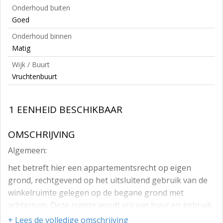
Onderhoud buiten
Goed
Onderhoud binnen
Matig
Wijk / Buurt
Vruchtenbuurt
1 EENHEID BESCHIKBAAR
OMSCHRIJVING
Algemeen:
het betreft hier een appartementsrecht op eigen
grond, rechtgevend op het uitsluitend gebruik van de
winkelruimte gelegen op de begane grond met
achtertuin. Deze ruimte wordt vrij van huur en gebruik
door de eigenaar via ons kantoor te koop op de markt
+ Lees de volledige omschrijving