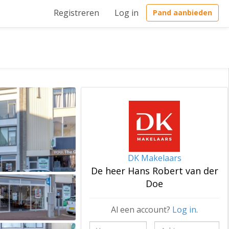
Registreren
Log in
Pand aanbieden
DK Makelaars
De heer Hans Robert van der
Doe
Al een account?
Log in
.