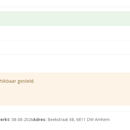
rum van Arnhem aan de Sint Jansbeek tegenover het Politi
 parkeerplaatsen. Op loopafstand ligt een parkeergarage 
hikbaar gesteld.
erkt:
08-08-2026
Adres:
Beekstraat 68, 6811 DW Arnhem