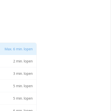
ureau Arnhem
Max. 6 min. lopen
rage van Q-Park
2 min. lopen
3 min. lopen
5 min. lopen
5 min. lopen
6 min. lopen