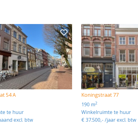
at 54 A
Koningstraat 77
2
190 m
te te huur
Winkelruimte te huur
maand excl. btw
€ 37.500,- /jaar excl. btw