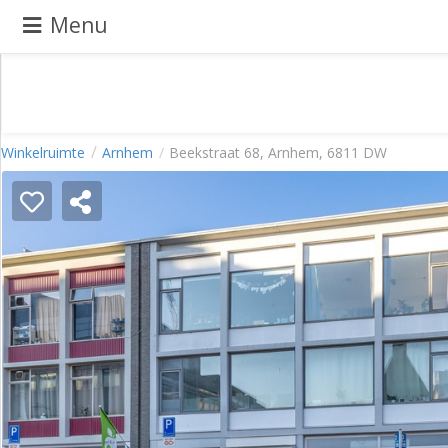
Menu
Pand
Winkelruimte
Arnhem
Beekstraat 68, Arnhem, 6811 DW
aanbieden
Pand
zoeken
Waarom
adverteren
Premium
adverteren
Blog
Registreren
Login