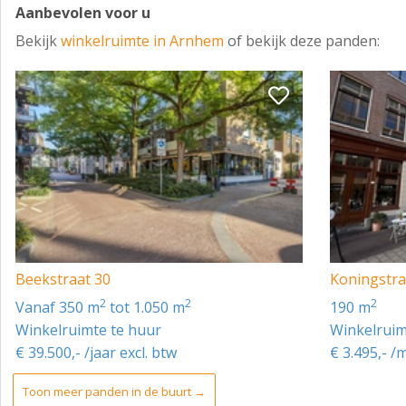
Aanbevolen voor u
Bekijk
winkelruimte in Arnhem
of bekijk deze panden:
Beekstraat 30
Koningstra
2
2
2
vanaf 350 m
tot 1.050 m
190 m
Winkelruimte te huur
Winkelruim
€ 39.500,- /jaar excl. btw
€ 3.495,- /
Toon meer panden in de buurt →