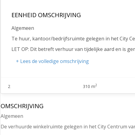
EENHEID OMSCHRIJVING
Algemeen
Te huur, kantoor/bedrijfsruimte gelegen in het City 
LET OP: Dit betreft verhuur van tijdelijke aard en is
Vloeroppervlakte
+ Lees de volledige omschrijving
De winkelruimte heeft een totale oppervlakte van ca. 3
Begane grond: ca. 304 m²
2
2
310 m
Kelder: ca. 6 m²
Opleveringsniveau
OMSCHRIJVING
In de huidige staat, onder andere voorzien van:
Algemeen
- Verlichtingsarmaturen;
De verhuurde winkelruimte gelegen in het City Centrum v
- Pantry;