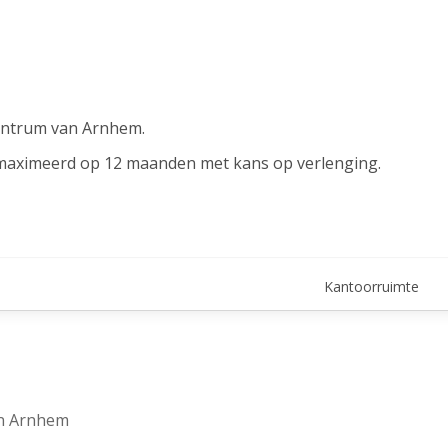
Centrum van Arnhem.
 gemaximeerd op 12 maanden met kans op verlenging.
10 m² (BVO) verdeeld over:
Kantoorruimte
an Arnhem