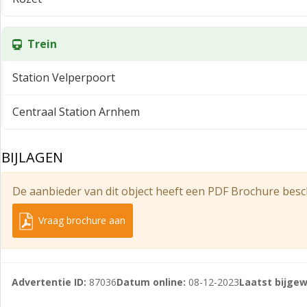
Locatie
De winkelruimte is gelegen aan de rand van het City-Cent
Trein
Noord.
Parkeren
Station Velperpoort
Voor de winkel bevinden zich betaalde/vergunningshouders
Centraal Station Arnhem
(Broerenstraat).
Vraagprijs
BIJLAGEN
€ 575.000,- kosten koper.
Aanvaarding
De aanbieder van dit object heeft een PDF Brochure besc
In overleg.
Vraag brochure aan
Informatie / bezichtiging:
Advertentie ID:
87036
Datum online:
08-12-2023
Laatst bijgew