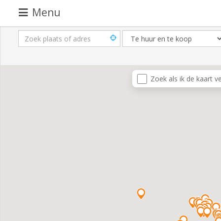
Menu
Pand
aanbieden
Pand
Zoek als ik de kaart v
zoeken
Waarom
adverteren
Premium
adverteren
Blog
Registreren
Login