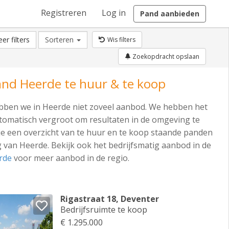
Registreren
Log in
Pand aanbieden
er filters
Sorteren
Wis filters
Zoekopdracht opslaan
and Heerde te huur & te koop
ben we in Heerde niet zoveel aanbod. We hebben het
omatisch vergroot om resultaten in de omgeving te
je een overzicht van te huur en te koop staande panden
 van Heerde. Bekijk ook het bedrijfsmatig aanbod in de
rde
voor meer aanbod in de regio.
Rigastraat 18, Deventer
Bedrijfsruimte te koop
€ 1.295.000