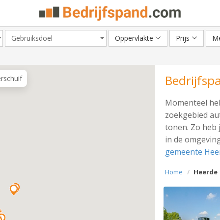
Gebruiksdoel
Oppervlakte
Prijs
Me
Bedrijfsp
erschuif
Momenteel heb
zoekgebied aut
tonen. Zo heb 
in de omgeving
gemeente Hee
Home
Heerde