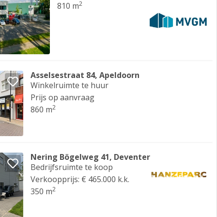
2
810 m
Asselsestraat 84, Apeldoorn
Winkelruimte te huur
Prijs op aanvraag
2
860 m
Nering Bögelweg 41, Deventer
Bedrijfsruimte te koop
Verkoopprijs: € 465.000 k.k.
2
350 m