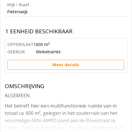
Wijk / Buurt
Pieterswijk
1 EENHEID BESCHIKBAAR
2
OPPERVLAKTE
600 m
GEBRUIK
Winkelruimte
Meer details
OMSCHRIJVING
ALGEMEEN
Het betreft hier een multifunctionele ruimte van in
totaal ca. 600 m², gelegen in het souterrain van het
voormalige ABN-AMRO pand aan de Breestraat te
Leiden. Onlangs heeft Sissy - Boy haar intrede gedaan