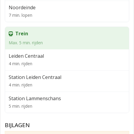
Noordeinde
Stadscentrum
7 min. lopen
Stadskern
Winkelcentrum
Trein
Woonomgeving
Max. 5 min. rijden
LOCATIE / VOORZIENINGEN
Leiden Centraal
Snelwegafrit
4 min. rijden
Op 1.500 m tot 2000 m
Station Leiden Centraal
Afstand tot NS Station
4 min. rijden
Op 500 m tot 1000 m
Station Lammenschans
Winkel voorziening
5 min. rijden
Op minder dan 500 m
BIJLAGEN
OPPERVLAKTE/INDELING