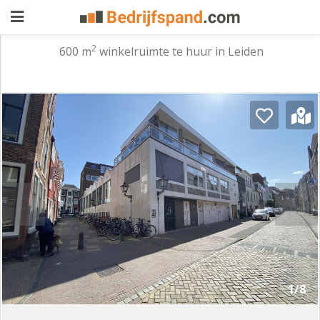
2
600 m
winkelruimte te huur in Leiden
Pand
aanbieden
Pand
zoeken
Waarom
adverteren
Premium
adverteren
Blog
Registreren
1/8
Login