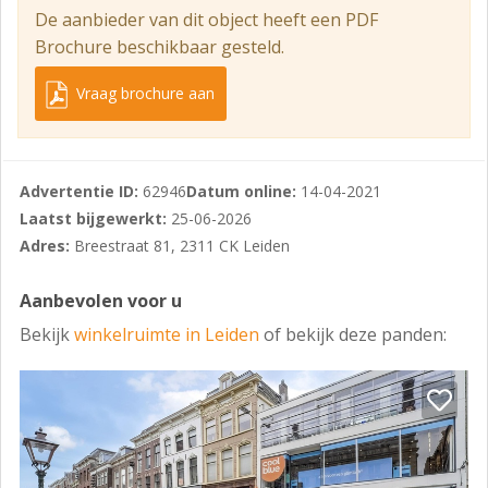
De multifunctionele ruimte heeft in totaal een
De aanbieder van dit object heeft een PDF
oppervlakte van ca. 600 m² en is geheel in het
Brochure beschikbaar gesteld.
souterrain gelegen.
Vraag brochure aan
PARKEERMOGELIJKHEDEN
Betaald parkeren op openbaar terrein in de directe
omgeving.
Advertentie ID:
62946
Datum online:
14-04-2021
OPLEVERINGSNIVEAU
Laatst bijgewerkt:
25-06-2026
In huidige staat, waarbij door verhuurder een nieuwe
Adres:
Breestraat 81, 2311 CK Leiden
pui wordt gerealiseerd aan de Langebrug zijde.
Aanbevolen voor u
HUURPRIJS
Bekijk
winkelruimte in Leiden
of bekijk deze panden:
€100.000 per jaar
OMZETBELASTING
Verhuurder wenst te opteren voor een met BTW
belaste verhuur.
HUURTERMIJN