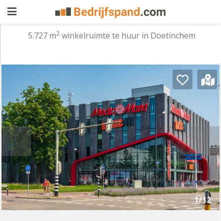
2
5.727 m
winkelruimte te huur in Doetinchem
Pand
aanbieden
Pand
zoeken
Waarom
adverteren
Premium
adverteren
Blog
Registreren
1/12
Login