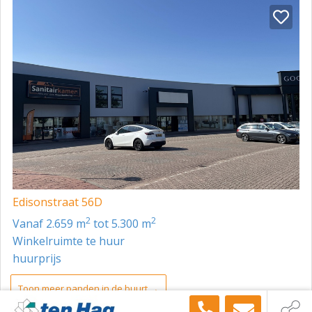
- Zekerheidsstelling: bankgarantie ten bedrage van 3
maanden huur, te vermeerderen met de geldende
BTW.
- Staat van oplevering: het gehuurde wordt door
verhuurder aan huurder in principe in huidige staat, als
ware casco, ontdaan van handelsvoorraden, losse
interieurdelen; voor het overige leeg en bezemschoon
opgeleverd. Toiletgroep, verwarming verlichting en
sprinklerinstallatie zijn reeds aanwezig.
- Bijzonderheid: de ruimte is bijzonder geschikt als
winkel/showroom voor woonaccessoires, health &
Edisonstraat 56D
body of lifestyle/interieur & trends.
2
2
vanaf 2.659 m
tot 5.300 m
- Voorbehouden: definitieve goedkeuring van
Winkelruimte te huur
verhuurder.
huurprijs
METRAGE/INDELING
Toon meer panden in de buurt →
- Begane grond: circa 2.877 m² b.v.o.
Ten Hag Makelaarsgroep