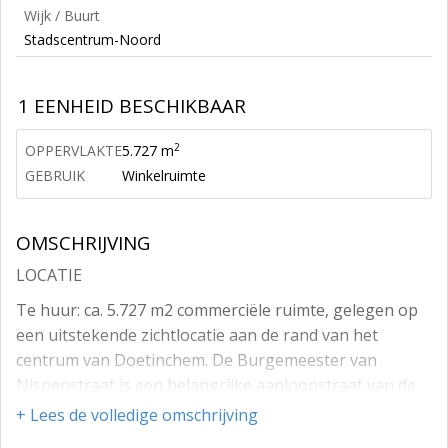
Wijk / Buurt
Stadscentrum-Noord
1 EENHEID BESCHIKBAAR
2
OPPERVLAKTE
5.727 m
GEBRUIK
Winkelruimte
OMSCHRIJVING
LOCATIE
Te huur: ca. 5.727 m2 commerciële ruimte, gelegen op
een uitstekende zichtlocatie aan de rand van het
centrum van Doetinchem. De Burgemeester van
Nispenstraat is een belangrijke aanloopstraat van de
Amphion-parkeergarage en de Mediamarkt
+ Lees de volledige omschrijving
parkeergarage naar het kernwinkelgebied. De begane