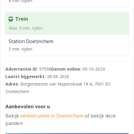
8 min. lopen
Van toepassing is het omgevingsplan "Stedelijk gebied-
2021". De vigerende bestemming is:
Trein
Centrumdoeleinden.
Max. 5 min. rijden
HUURGEGEVENS
Station Doetinchem
- Huurprijs: € 120,-- per m² per jaar, te vermeerderen
5 min. rijden
met BTW.
- Datum aanvaarding: nader overeen te komen.
Advertentie ID:
97598
Datum online:
09-10-2024
- Huurperiode: 10 jaar plus 2 x 5 verlengingsjaren.
Laatst bijgewerkt:
28-06-2026
- Huurbetaling: per maand vooruit.
Adres:
Burgemeester van Nispenstraat 18 A, 7001 BS
Doetinchem
- Indexering: jaarlijks conform CPI reeks “Alle
Huishoudens” (2015=100), voor het eerst één jaar na
Aanbevolen voor u
datum oplevering.
Bekijk
winkelruimte in Doetinchem
of bekijk deze
- Huurovereenkomst: ROZ Model 2012, aangevuld met
panden:
(complex specifieke) bepalingen van verhuurder.