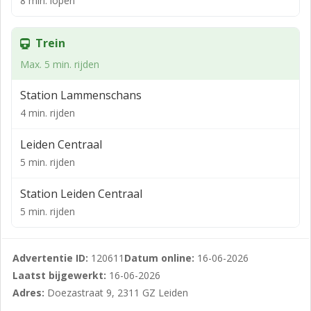
8 min. lopen
aanwezig met wc, douche en wastafel.
De tweede verdieping biedt een slaapkamer, die zorgt
Trein
voor een rustige en afgesloten woonomgeving boven
Max. 5 min. rijden
de bedrijfsruimte.
Station Lammenschans
De Doezastraat is gelegen in het centrum van Leiden,
op korte afstand van winkels, horeca en openbaar
4 min. rijden
vervoer. Een uitstekende locatie voor ondernemers die
Leiden Centraal
zichtbaarheid en bereikbaarheid belangrijk vinden.
5 min. rijden
Kortom: een unieke combinatie van bedrijfsruimte en
woonruimte op één adres, in het hart van Leiden.
Station Leiden Centraal
Interesse? Neem dan snel contact met ons op.
5 min. rijden
Advertentie ID:
120611
Datum online:
16-06-2026
Laatst bijgewerkt:
16-06-2026
Adres:
Doezastraat 9, 2311 GZ Leiden