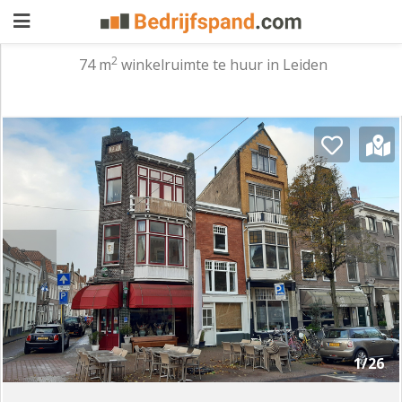
2
74 m
winkelruimte te huur in Leiden
Pand
aanbieden
Pand
zoeken
Waarom
adverteren
Premium
adverteren
Blog
Registreren
1/26
Login