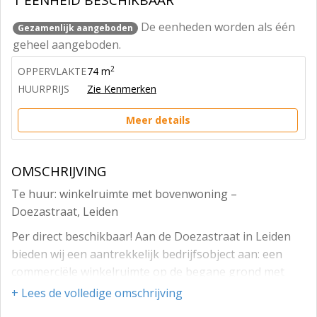
1 EENHEID BESCHIKBAAR
De eenheden worden als één
Gezamenlijk aangeboden
geheel aangeboden.
2
OPPERVLAKTE
74 m
HUURPRIJS
Zie Kenmerken
Meer details
OMSCHRIJVING
Te huur: winkelruimte met bovenwoning –
Doezastraat, Leiden
Per direct beschikbaar! Aan de Doezastraat in Leiden
bieden wij een aantrekkelijk bedrijfsobject aan: een
commerciële winkelruimte op de begane grond met
daarboven een complete, zelfstandige bovenwoning.
+ Lees de volledige omschrijving
Dit object is ideaal voor de ondernemer die wonen en