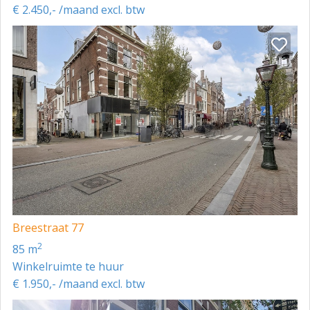
€ 2.450,- /maand excl. btw
Breestraat 77
2
85 m
Winkelruimte te huur
€ 1.950,- /maand excl. btw