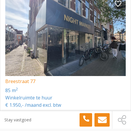
Breestraat 77
2
85 m
Winkelruimte te huur
€ 1.950,- /maand excl. btw
Toon meer panden in de buurt →
Stay vastgoed