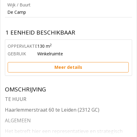
Wijk / Buurt
De Camp
1 EENHEID BESCHIKBAAR
2
OPPERVLAKTE
130 m
GEBRUIK
Winkelruimte
Meer details
OMSCHRIJVING
TE HUUR
Haarlemmerstraat 60 te Leiden (2312 GC)
ALGEMEEN
Het betreft hier een representatieve en strategisch