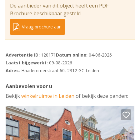
De aanbieder van dit object heeft een PDF
Winkel voorziening
Brochure beschikbaar gesteld.
Op minder dan 500 m
Vraag brochure aan
OPPERVLAKTE/INDELING
De winkelruimte heeft in totaal een oppervlakte van ca.
130 m² en is geheel op de begane grond gelegen.
Advertentie ID:
120171
Datum online:
04-06-2026
Frontbreedte: 5,5 meter.
Laatst bijgewerkt:
09-08-2026
PARKEERMOGELIJKHEDEN
Adres:
Haarlemmerstraat 60, 2312 GC Leiden
Betaald parkeren op openbaar terrein in de directe
Aanbevolen voor u
omgeving. Parkeergarage Lammermarkt, welke
beschikt over 525 parkeerplaatsen, is op loopafstand
Bekijk
winkelruimte in Leiden
of bekijk deze panden:
gelegen.
OPLEVERINGSNIVEAU
De winkelruimte wordt alszijnde casco verhuurd, in de
staat waarin deze zich thans bevindt.