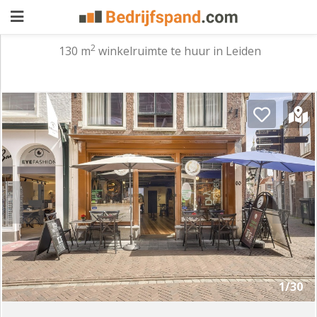
2
130 m
winkelruimte te huur in Leiden
Pand
aanbieden
Pand
zoeken
Waarom
adverteren
Premium
adverteren
Blog
Registreren
1/30
Login