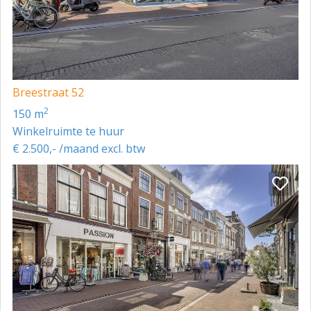
het maandindexcijfer volgens de
consumentenprijsindex (CPI) reeks CPI-alle
huishoudens (2015=100), gepubliceerd door het
Centraal Bureau voor de Statistiek (CBS).
ZEKERHEIDSTELLING
Breestraat 52
Bij ondertekening van de huurovereenkomst zal
2
150 m
huurder een bankgarantie stellen of een waarborgsom
Winkelruimte te huur
storten ter grootte van (minimaal) 3 maanden huur en
€ 2.500,- /maand excl. btw
eventuele servicekosten, alsmede de (eventueel)
hierover verschuldigde omzetbelasting.
HUUROVEREENKOMST
Huurovereenkomst conform het standaardmodel van
de Raad voor Onroerende Zaken (ROZ), zoals
gehanteerd door de Nederlandse Vereniging voor
Makelaars (NVM).
AANVAARDING