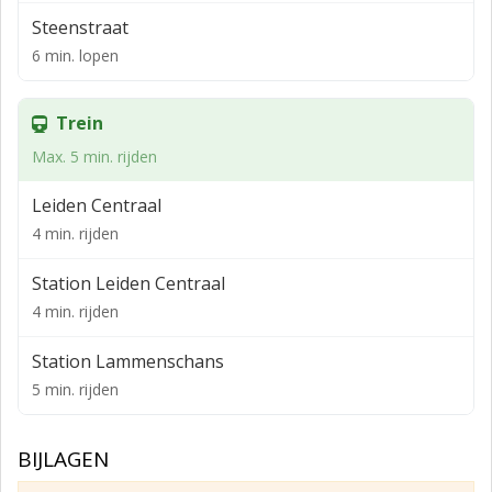
Bereikbaarheid per openbaar vervoer is als uitstekend
Steenstraat
te kenmerken. Diverse bushalten bevinden zich in de
6 min. lopen
directe omgeving van het object. Alsmede bevindt
Centraal Station Leiden zich op loopafstand.
Trein
LOCATIE / LIGGING
Max. 5 min. rijden
Stadscentrum
Leiden Centraal
Stadskern
4 min. rijden
Winkelcentrum
Woonomgeving
Station Leiden Centraal
4 min. rijden
LOCATIE / VOORZIENINGEN
Snelwegafrit
Station Lammenschans
5 min. rijden
Op 2000 m tot 3000 m
Afstand tot NS Station
BIJLAGEN
Op 1.000 tot 1.500 m