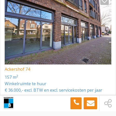
detailhandel. Door de ligging midden in het centrum
profiteert de locatie van zowel passerend winkelend
publiek als bezoekers uit de omliggende woonwijken.
In Monster Noord worden veel nieuwe woningen
ontwikkeld, waarbij het overgrote deel van de kopers
vanwege de aanwezige school- en KDV voorzieningen
ook net het centrum van Monster trekken.
De bereikbaarheid is goed te noemen. Via de
nabijgelegen uitvalswegen zijn onder andere Den
Haag, Naaldwijk en Hoek van Holland eenvoudig
Ackershof 74
bereikbaar. Tevens bevinden zich in de directe
2
157 m
omgeving diverse parkeervoorzieningen en haltes
Winkelruimte te huur
voor openbaar vervoer, wat de locatie goed
€ 36.000,- excl. BTW en excl. servicekosten per jaar
toegankelijk maakt voor zowel bezoekers als
personeel.
Toon meer panden in de buurt →
KADASTRALE GEGEVENS