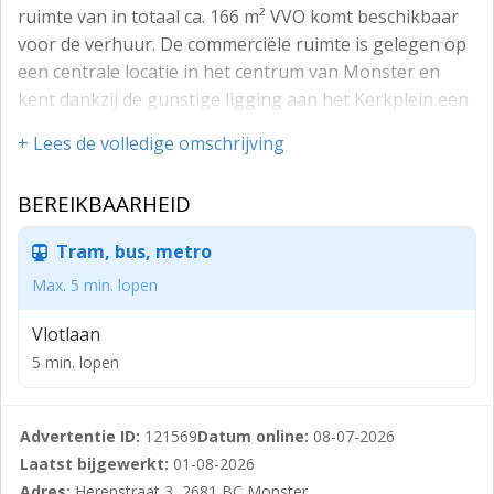
ruimte van in totaal ca. 166 m² VVO komt beschikbaar
voor de verhuur. De commerciële ruimte is gelegen op
een centrale locatie in het centrum van Monster en
kent dankzij de gunstige ligging aan het Kerkplein een
goede zichtbaarheid.
+ Lees de volledige omschrijving
De ruimte biedt volop mogelijkheden voor
uiteenlopende detailhandels-, dienstverlenende of
BEREIKBAARHEID
andere publieksgerichte activiteiten. De directe
omgeving kenmerkt zich door een gevarieerd aanbod
Tram, bus, metro
van winkels, horeca en voorzieningen. Daarnaast is de
Max. 5 min. lopen
locatie uitstekend bereikbaar en zijn er
parkeermogelijkheden aanwezig in de directe
Vlotlaan
omgeving.
5 min. lopen
COMMERCIËLE RUIMTE
Via de representatieve entree op de begane grond
Advertentie ID:
121569
Datum online:
08-07-2026
bereikt u de ruimte met een totale oppervlakte van
Laatst bijgewerkt:
01-08-2026
circa 166 m² VVO. Dankzij de frontbreedte van circa 6
Adres:
Herenstraat 3, 2681 BC Monster