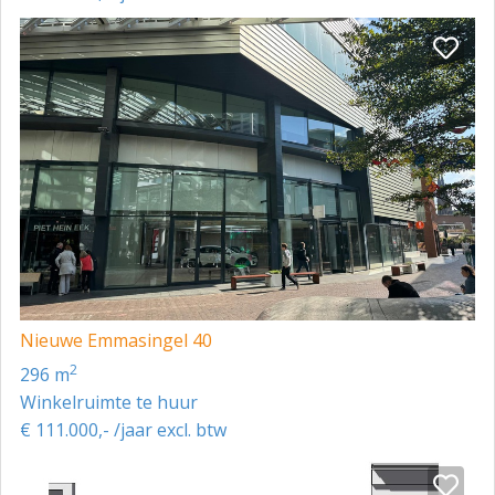
Nieuwe Emmasingel 40
2
296 m
Winkelruimte te huur
€ 111.000,- /jaar excl. btw