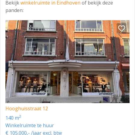
Bekijk
winkelruimte in Eindhoven
of bekijk deze
panden:
Hooghuisstraat 12
2
140 m
Winkelruimte te huur
€ 105.000,- /jaar excl. btw