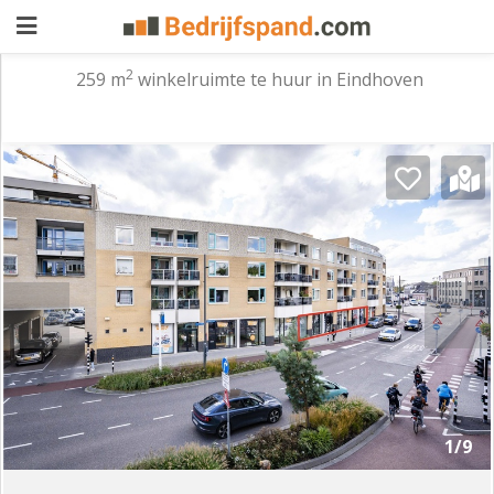
2
259 m
winkelruimte te huur in Eindhoven
Pand
aanbieden
Pand
zoeken
Waarom
adverteren
Premium
adverteren
Blog
Registreren
1/9
Login