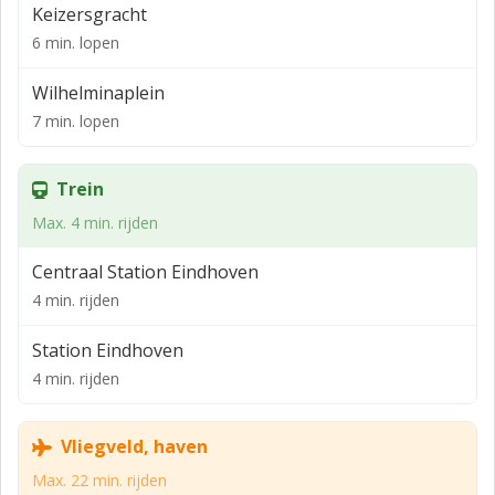
Keizersgracht
grond profiteren de winkels van een hoge
6 min. lopen
zichtbaarheid, toegang en bereikbaarheid met laad- en
losmogelijkheden via de achterzijde.
Wilhelminaplein
Opleveringsniveau
7 min. lopen
Het object wordt als casco verhuurd, maar opgeleverd
inclusief:
Trein
- dubbele toiletopstelling;
Max. 4 min. rijden
- pantry met boiler en onder-/bovenkastjes;
Centraal Station Eindhoven
- gladde betonvloer, nu afgewerkt met laminaat;
4 min. rijden
- verwarmingsinstallatie;
Station Eindhoven
- meterkast met aansluitingen op de
4 min. rijden
nutsvoorzieningen;
- systeemplafond met inbouwverlichting.
Vliegveld, haven
Parkeren
Max. 22 min. rijden