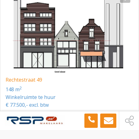
Rechtestraat 49
2
148 m
Winkelruimte te huur
€ 77.500,- excl. btw
Toon meer panden in de buurt →
Winkelruimte
Eindhoven
Hoogstraat 3, Eindhoven, 5611 JP