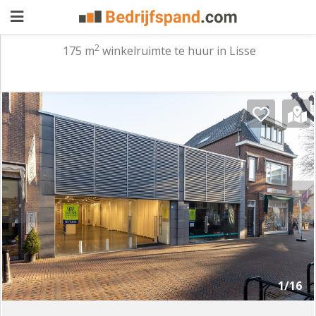
2
175 m
winkelruimte te huur in Lisse
Pand
aanbieden
Pand
zoeken
Waarom
adverteren
Premium
adverteren
Blog
Registreren
1/16
Login