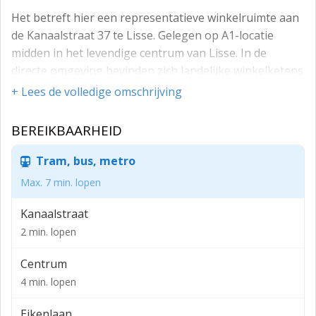
Het betreft hier een representatieve winkelruimte aan
de Kanaalstraat 37 te Lisse. Gelegen op A1-locatie
midden in het levendige centrum van Lisse. In de
directe omgeving bevinden zich landelijke winkelketens
zoals Hema, Albert Heijn, C&A, Shoeby’s, Lucardi,
+ Lees de volledige omschrijving
Rituals, ICI Paris etc., maar ook diverse lokale
speciaalzaken en restaurants.
BEREIKBAARHEID
OPPERVLAKTEN
Tram, bus, metro
Circa 175m² WINKELRUIMTE
Max. 7 min. lopen
KADASTRALE GEGEVENS
Kanaalstraat
Gemeente: Lisse, sectie: D, nummer: 9956, kadastrale
2 min. lopen
grootte: 193 m².
Centrum
VOORZIENINGEN
4 min. lopen
Het object is voorzien van een glazen winkelpui,
luchtgordijn, deels tegelvloer en deels houten vloer,
Eikenlaan