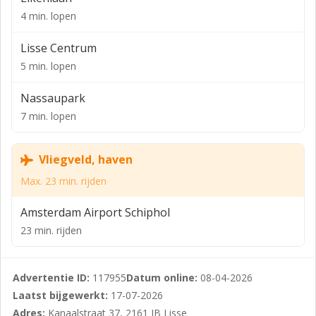
verlichtingsarmaturen, airconditioning, CV-ketel, eigen
4 min. lopen
aansluiting voor gas, water en elektriciteit, paskamers,
kantoor-/kantineruimte met pantry, toilet en een
Lisse Centrum
opslagruimte met nooddeur.
5 min. lopen
PARKEREN
Nassaupark
In de nabije omgeving is er ruime gratis
7 min. lopen
parkeergelegenheid.
BESTEMMING
Vliegveld, haven
Bestemming gemengd, de ruimte is geschikt voor
Max. 23 min. rijden
onder andere detailhandel, dienstverlening,
Amsterdam Airport Schiphol
maatschappelijke voorzieningen, alsmede lichte
horecabedrijven uit ten hoogste categorie 1 van de
23 min. rijden
Staat van Horeca-activiteiten, uitsluitend inpandig.
Voor alle actuele bestemmingsplannen kijkt u op . Bij
Advertentie ID:
117955
Datum online:
08-04-2026
vragen hierover adviseren wij u contact op te nemen
Laatst bijgewerkt:
17-07-2026
met de betreffende gemeente.
Adres:
Kanaalstraat 37, 2161 JB Lisse