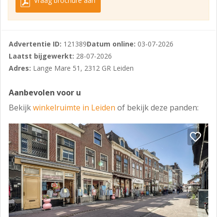
Vraag brochure aan
omgeving. De parkeergarage gelegen aan de
Hooigracht en parkeergarage Lammermarkt zijn op
loopafstand gelegen.
Advertentie ID:
121389
Datum online:
03-07-2026
OPLEVERINGSNIVEAU
Laatst bijgewerkt:
28-07-2026
Het onroerend goed wordt ‘as is where is’ opgeleverd
Adres:
Lange Mare 51, 2312 GR Leiden
in de huidige staat.
Aanbevolen voor u
KOOPSOM
Bekijk
winkelruimte in Leiden
of bekijk deze panden:
€ 999.500,00 k.k.
OMZETBELASTING
Het betreft hier een niet met BTW belaste verkoop.
AANVAARDING
In overleg.
COURTAGE
Mocht door bemiddeling van Basis Bedrijfshuisvesting