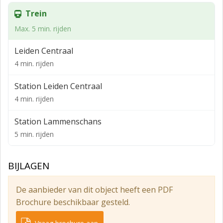
object. Het Station Leiden Centraal ligt op ca. 10
Trein
minuten loopafstand.
Max. 5 min. rijden
LOCATIE / LIGGING
Stadscentrum
Leiden Centraal
4 min. rijden
Stadskern
OPPERVLAKTE / INDELING
Station Leiden Centraal
4 min. rijden
Het onroerend goed heeft in totaal een oppervlakte
van ca. 235 m² en is als volgt ingedeeld:
Station Lammenschans
Begane grond: ca. 80 m² winkelruimte;
5 min. rijden
Begane grond: ca. 25 m² woonruimte;
BIJLAGEN
Eerste verdieping: ca. 80 m² woonruimte;
Tweede verdieping: ca. 50 m² woonruimte.
De aanbieder van dit object heeft een PDF
PARKEERMOGELIJKHEDEN
Brochure beschikbaar gesteld.
Betaald parkeren op openbaar terrein in de directe