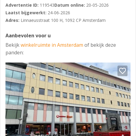
betekenen!
Advertentie ID:
119543
Datum online:
20-05-2026
Laatst bijgewerkt:
24-06-2026
Adres:
Linnaeusstraat 100 H, 1092 CP Amsterdam
Aanbevolen voor u
Bekijk
winkelruimte in Amsterdam
of bekijk deze
panden: