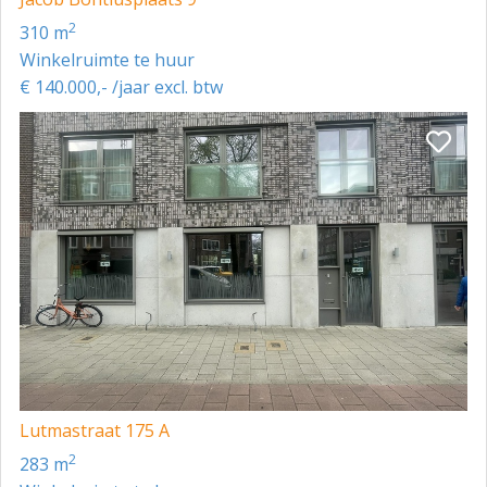
2
310 m
Winkelruimte te huur
€ 140.000,- /jaar excl. btw
Lutmastraat 175 A
2
283 m