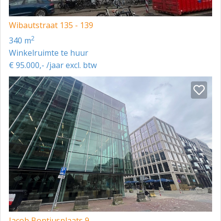
Wibautstraat 135 - 139
2
340 m
Winkelruimte te huur
€ 95.000,- /jaar excl. btw
Jacob Bontiusplaats 9