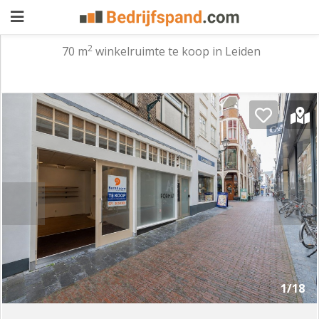
2
70 m
winkelruimte te koop in Leiden
Pand
aanbieden
Pand
zoeken
Waarom
adverteren
Premium
adverteren
Blog
Registreren
1/18
Login