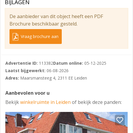
BIJLAGEN
In huidige staat. Let op: de situatie op de foto’s wijkt af
van de feitelijke situatie.
De aanbieder van dit object heeft een PDF
Bestemming/gebruik
Brochure beschikbaar gesteld.
Volgens verkregen informatie is de vigerende
Vraag brochure aan
bestemming ter plaatse ‘Centrum’, zie bijlage.
Kadastrale gegevens
Gemeente : Leiden
Advertentie ID:
113382
Datum online:
05-12-2025
Sectie : G
Laatst bijgewerkt:
06-08-2026
Adres:
Maarsmansteeg 4, 2311 EE Leiden
Nummer : 2308
Indexnummer : A1
Aanbevolen voor u
Het verkochte maakt onderdeel uit van de Vereniging
Bekijk
winkelruimte in Leiden
of bekijk deze panden:
van Eigenaars ‘Maarsmansteeg 4-6 te 2311 EE Leiden’.
De actuele bijdrage aan de VvE voor deze winkelruimte
volgt.