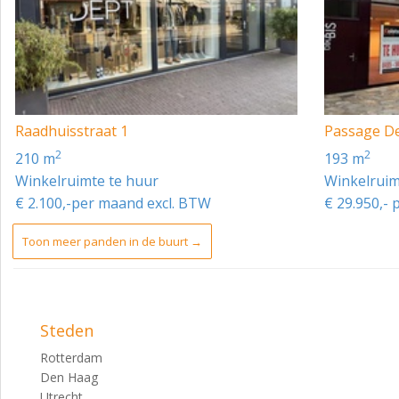
Raadhuisstraat 1
Passage De
2
2
210 m
193 m
Winkelruimte te huur
Winkelruim
€ 2.100,-per maand excl. BTW
€ 29.950,- 
Toon meer panden in de buurt →
Steden
Rotterdam
Den Haag
Utrecht