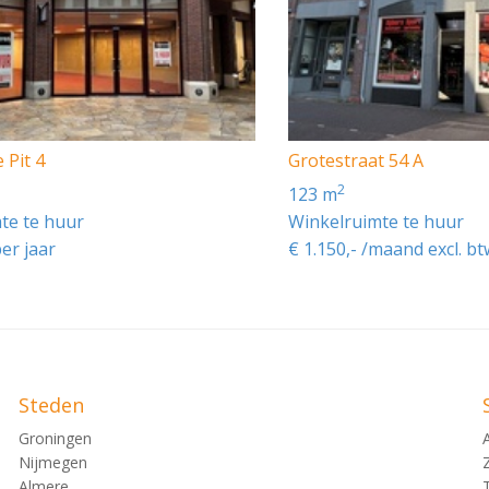
 Pit 4
Grotestraat 54 A
2
123 m
te te huur
Winkelruimte te huur
per jaar
€ 1.150,- /maand excl. bt
Steden
Groningen
Nijmegen
Almere