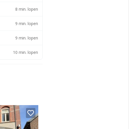
8 min. lopen
eristen uit
n levendig
9 min. lopen
9 min. lopen
at van dienst.
10 min. lopen