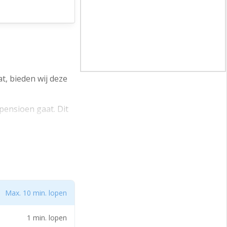
t, bieden wij deze
pensioen gaat. Dit
entehuis, de
stekende
 zoals HEMA,
Max. 10 min. lopen
e vele
sfeer.
1 min. lopen
afstand is tevens