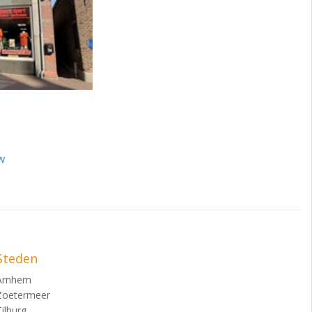
w
Steden
Arnhem
Zoetermeer
Tilburg