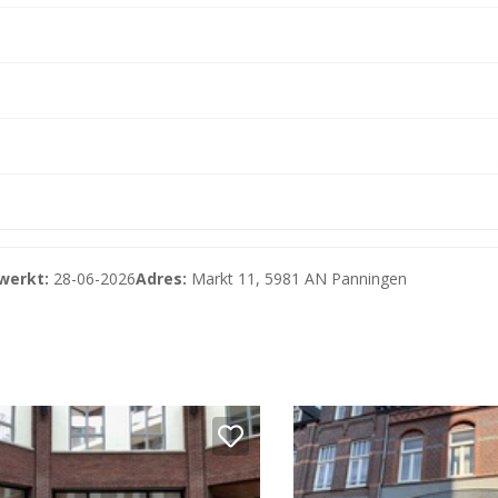
ngskracht. Naast lokale bezoekers trekt het centrum ook to
ensdag zorgt bovendien voor extra bezoekersstromen en ee
 een prominente en levendige locatie met een bewezen sta
f een bezichtiging.
werkt:
28-06-2026
Adres:
Markt 11, 5981 AN Panningen