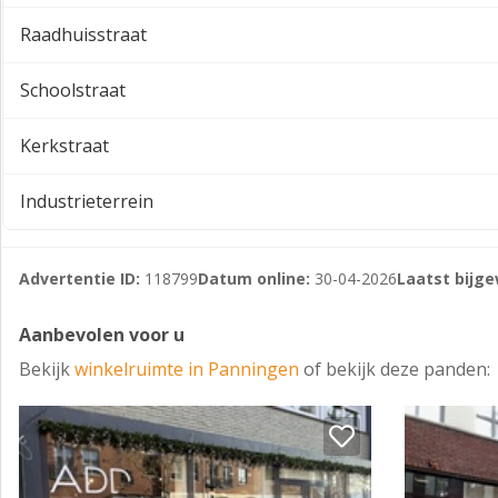
gratis parkeren beschikbaar.
Raadhuisstraat
Panningen staat bekend om zijn sterke regionale aantrekki
Schoolstraat
omliggende recreatiegebieden. De wekelijkse markt op wo
winkelklimaat.
Kerkstraat
Kortom, een unieke kans om uw onderneming te vestigen op
Interesse? Neem contact met ons op voor meer informatie o
Industrieterrein
Advertentie ID:
118799
Datum online:
30-04-2026
Laatst bijge
Aanbevolen voor u
Bekijk
winkelruimte in Panningen
of bekijk deze panden: