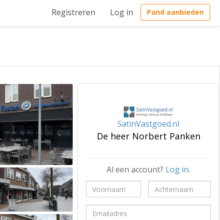
Registreren
Log in
Pand aanbieden
SatinVastgoed.nl
De heer Norbert Panken
Al een account?
Log in
.