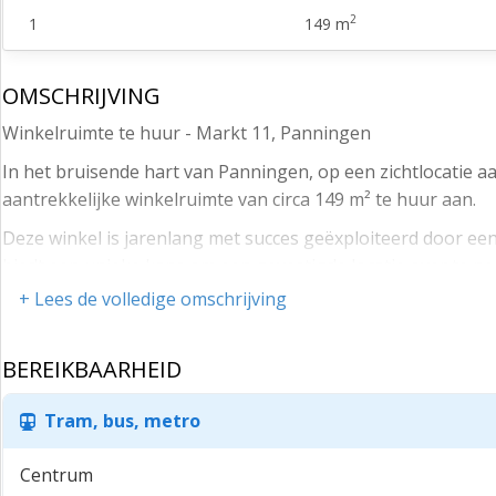
2
1
149 m
OMSCHRIJVING
Winkelruimte te huur - Markt 11, Panningen
In het bruisende hart van Panningen, op een zichtlocatie 
aantrekkelijke winkelruimte van circa 149 m² te huur aan.
Deze winkel is jarenlang met succes geëxploiteerd door een
biedt een unieke kans om een gevestigde locatie over te n
+ Lees de volledige omschrijving
De winkel is strategisch gelegen aan een belangrijke entree
bibliotheek en openbaar vervoer. Dankzij de prominente lig
zichtbaarheid en volop mogelijkheden voor sterke product
BEREIKBAARHEID
De omgeving kenmerkt zich door een gevarieerd en sterk w
Tram, bus, metro
Douglas, Intertoys en Primera, aangevuld met diverse mode
horecagelegenheden en terrassen in de directe omgeving v
Centrum
Bereikbaarheid is uitstekend: in het centrum geldt een bl