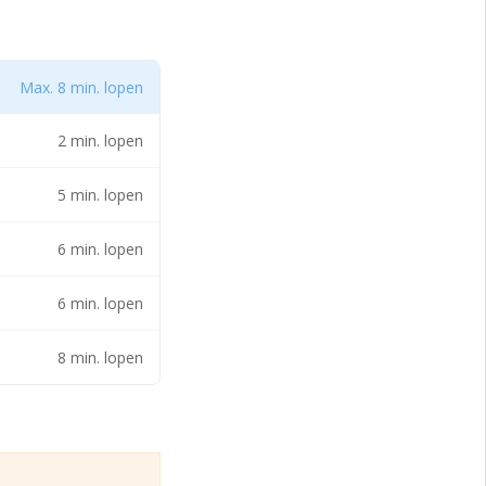
Max. 8 min. lopen
ct uitstekend
baar. Door de
2 min. lopen
k is de stad
5 min. lopen
iggende
 met het
6 min. lopen
6 min. lopen
8 min. lopen
tstekend gelegen.
entrale ligging van
a Poeldijk goed te
nde plaatsen en