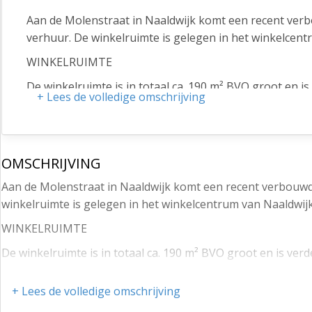
Aan de Molenstraat in Naaldwijk komt een recent ver
verhuur. De winkelruimte is gelegen in het winkelcent
WINKELRUIMTE
De winkelruimte is in totaal ca. 190 m² BVO groot en i
+ Lees de volledige omschrijving
• Zwart gespoten plafond;
• Kantineruimte v.v. pantry en verwarming;
• Magazijnruimte v.v. verwarming;
OMSCHRIJVING
• Cv-ketel;
Aan de Molenstraat in Naaldwijk komt een recent verbouwd
winkelruimte is gelegen in het winkelcentrum van Naaldwij
• Pantry;
WINKELRUIMTE
• Toilet.
De winkelruimte is in totaal ca. 190 m² BVO groot en is ver
BOUWJAAR
• Zwart gespoten plafond;
Het pand is in 2012 gebouwd en is in 2023 geheel ver
+ Lees de volledige omschrijving
• Kantineruimte v.v. pantry en verwarming;
PARKEREN