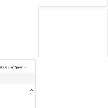
als € /m²/jaar