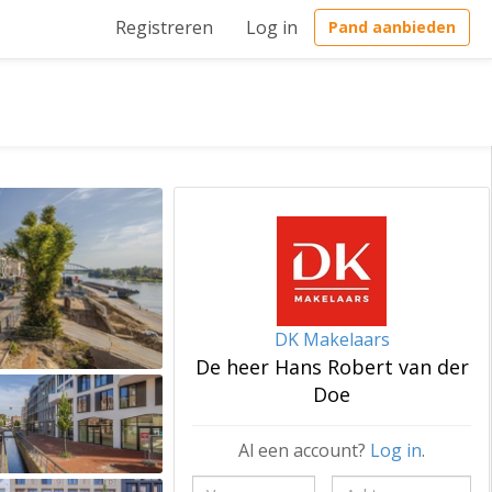
Registreren
Log in
Pand aanbieden
DK Makelaars
De heer Hans Robert van der
Doe
Al een account?
Log in
.