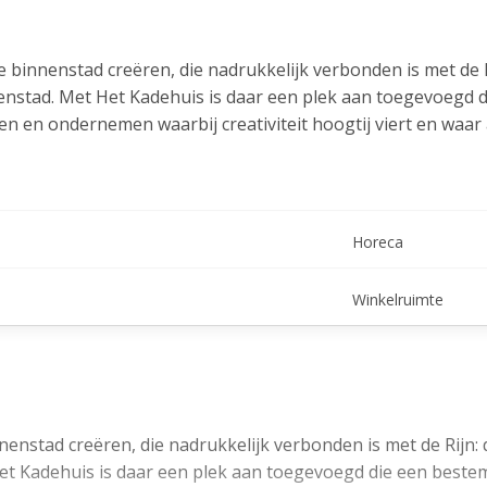
 binnenstad creëren, die nadrukkelijk verbonden is met de R
nenstad. Met Het Kadehuis is daar een plek aan toegevoegd 
 en ondernemen waarbij creativiteit hoogtij viert en waar al
een prettige identiteit en levendigheid. Het is een plek om 
 een levendige en leefbare buurt. We hebben met Het Kade
Horeca
 karakteristieke panden met een indrukwekkende eigentijds
 En met groene daken en grote terrassen die nadrukkelijk z
e duurzame stad.
Winkelruimte
Rijn en is het begin van een leuke wandelroute langs de Rij
het westen. De nauwe samenwerking met ondernemers zoals
ende culturele, culinaire en kunstzinnige programma's in de
e zuidelijke binnenstad en zal als echte bestemming en nie
enstad creëren, die nadrukkelijk verbonden is met de Rijn: 
erbonden!
et Kadehuis is daar een plek aan toegevoegd die een bestem
chikbaar. Neem vrijblijvend contact op voor meer informatie