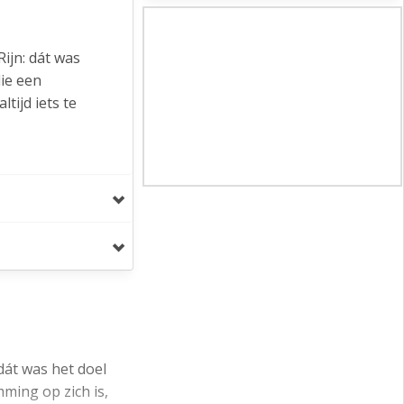
ijn: dát was
die een
tijd iets te
plezierig te
huis een
e architectuur.
ichtbaar zijn
nkade naar het
 die in de
 zuidelijke
uwe hotspot in
dát was het doel
ming op zich is,
 of een