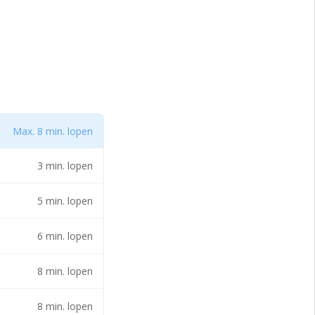
ierig te wonen, te
 place to be in
ende arcades waar
prachtig om te zien
e naar het
Max. 8 min. lopen
in de Foodhall
nnenstad. Het
3 min. lopen
d gaan fungeren.
5 min. lopen
n bezichtiging.
6 min. lopen
8 min. lopen
8 min. lopen