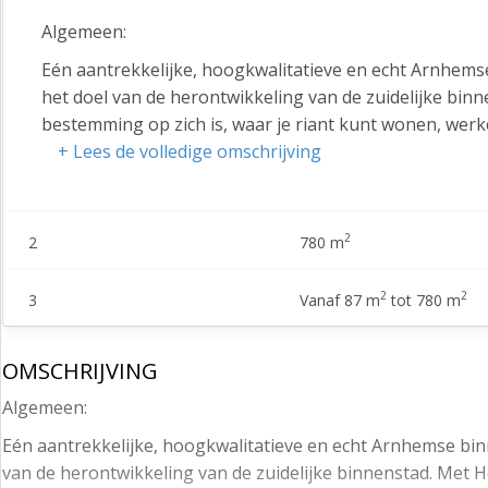
Algemeen:
Eén aantrekkelijke, hoogkwalitatieve en echt Arnhemse
het doel van de herontwikkeling van de zuidelijke bin
bestemming op zich is, waar je riant kunt wonen, werken
beleven valt.
+ Lees de volledige omschrijving
Het Kadehuis is een plek voor alle Arnhemmers en heeft 
wonen, te werken, te ondernemen en te ontspannen in
2
2
780 m
nieuwe place to be in Arnhem gemaakt bestaande uit 6
Met bruisende arcades waar gewerkt en genoten wordt.
in het straatbeeld, prachtig om te zien én goed voor d
2
2
3
Vanaf 87 m
tot 780 m
De gezellige Nieuwstraat verbindt het centrum met de 
Cobercokwartier in het oosten en Museum Arnhem in 
OMSCHRIJVING
Foodhall versterkt de sterke synergie tussen uiteenlop
Algemeen:
binnenstad. Het Kadehuis versterkt het karakter van d
Eén aantrekkelijke, hoogkwalitatieve en echt Arnhemse binn
de stad gaan fungeren. Levendig, leefbaar, creatief, v
van de herontwikkeling van de zuidelijke binnenstad. Met H
In dit complex zijn nog enkele winkel/horeca units bes