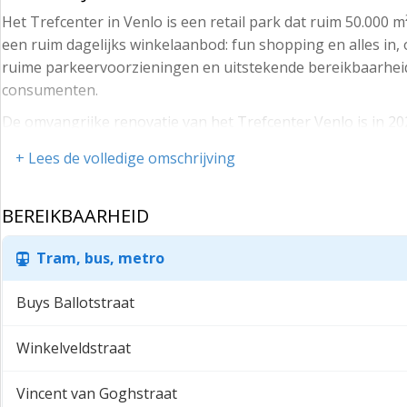
Het Trefcenter in Venlo is een retail park dat ruim 50.000
een ruim dagelijks winkelaanbod: fun shopping en alles in
ruime parkeervoorzieningen en uitstekende bereikbaarheid
consumenten.
De omvangrijke renovatie van het Trefcenter Venlo is in 20
winkelbeleving en uitstraling. Naast een revitalisatie van h
+ Lees de volledige omschrijving
XXL begin 2025 getransformeerd naar een modern overdek
Kengetallen :
BEREIKBAARHEID
- meer dan 50.000 m² winkelruimte
Tram, bus, metro
- Ruim 50 winkels met een unieke mix van een ruim dageli
- gelegen aan de Nijmeegseweg te Venlo, tussen Bauhaus 
Buys Ballotstraat
- gevarieerd winkelaanbod
Winkelveldstraat
- ca. 6 miljoen bezoekers op jaarbasis ( 30% uit Duitsland)
- ruime onbetaalde parkeermogelijkheden
Vincent van Goghstraat