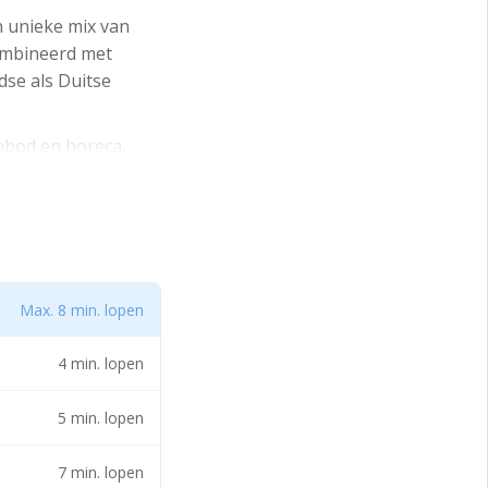
n unieke mix van
combineerd met
se als Duitse
anbod en horeca,
s de Albert Heijn
Max. 8 min. lopen
4 min. lopen
5 min. lopen
7 min. lopen