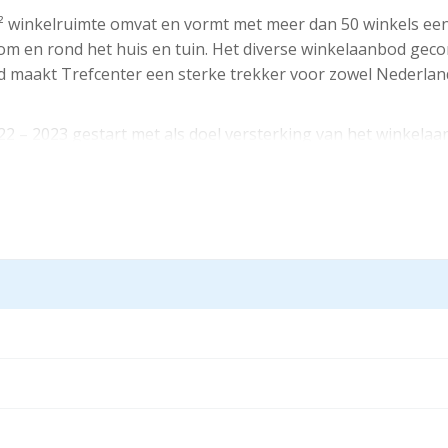
 m² winkelruimte omvat en vormt met meer dan 50 winkels ee
, om en rond het huis en tuin. Het diverse winkelaanbod ge
 maakt Trefcenter een sterke trekker voor zowel Nederland
22 – 2023 gestart met als doel versterking van het winkela
et terrein en een herinrichting van verschillende bouwdelen i
t winkelcentrum.
jks winkelaanbod: Fun Shopping en PDV
en Tuincentrum Leurs