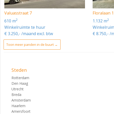
Valuasstraat 7
Floralaan 1
2
2
610 m
1.132 m
Winkelruimte te huur
Winkelruim
€ 3.250,- /maand excl. btw
€ 8.750,- /
Toon meer panden in de buurt →
Steden
Rotterdam
Den Haag
Utrecht
Breda
Amsterdam
Haarlem
Amersfoort