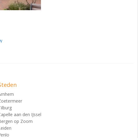
w
Steden
Arnhem
Zoetermeer
Tilburg
Capelle aan den IJssel
Bergen op Zoom
Leiden
Venlo