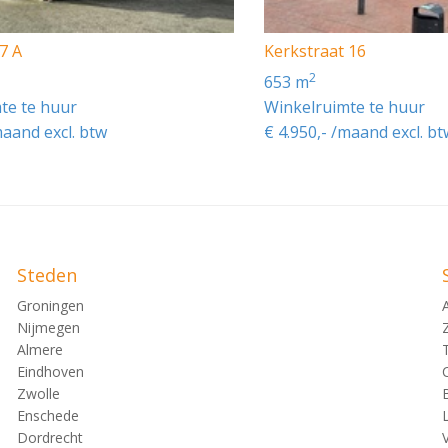
7 A
Kerkstraat 16
2
653 m
te te huur
Winkelruimte te huur
maand excl. btw
€ 4.950,- /maand excl. bt
Steden
Groningen
Nijmegen
Almere
Eindhoven
Zwolle
Enschede
Dordrecht