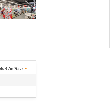
als € /m²/jaar