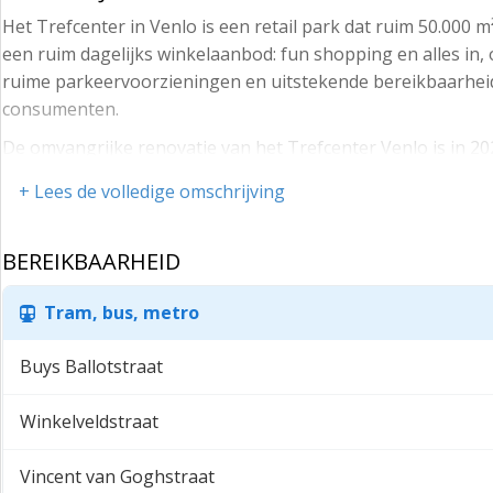
Het Trefcenter in Venlo is een retail park dat ruim 50.000
een ruim dagelijks winkelaanbod: fun shopping en alles in
ruime parkeervoorzieningen en uitstekende bereikbaarheid
consumenten.
De omvangrijke renovatie van het Trefcenter Venlo is in 20
winkelbeleving en uitstraling. Naast een revitalisatie van h
+ Lees de volledige omschrijving
XXL begin 2025 getransformeerd naar een modern overdek
Kengetallen :
BEREIKBAARHEID
- meer dan 50.000 m² winkelruimte
Tram, bus, metro
- Ruim 50 winkels met een unieke mix van een ruim dageli
- gelegen aan de Nijmeegseweg te Venlo, tussen Bauhaus 
Buys Ballotstraat
- gevarieerd winkelaanbod
Winkelveldstraat
- ca. 6 miljoen bezoekers op jaarbasis ( 30% uit Duitsland)
- ruime onbetaalde parkeermogelijkheden
Vincent van Goghstraat