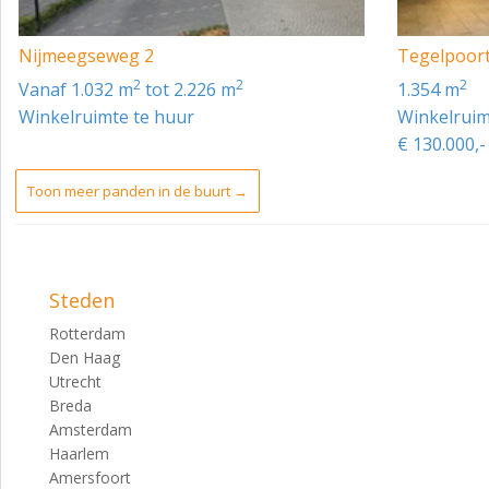
- € 1,50 per m2 exclusief BTW per jaar.
Nijmeegseweg 2
Tegelpoort
2
2
2
vanaf 1.032 m
tot 2.226 m
1.354 m
Winkelruimte te huur
Winkelruim
€ 130.000,- 
Toon meer panden in de buurt →
Steden
Rotterdam
Den Haag
Utrecht
Breda
Amsterdam
Haarlem
Amersfoort