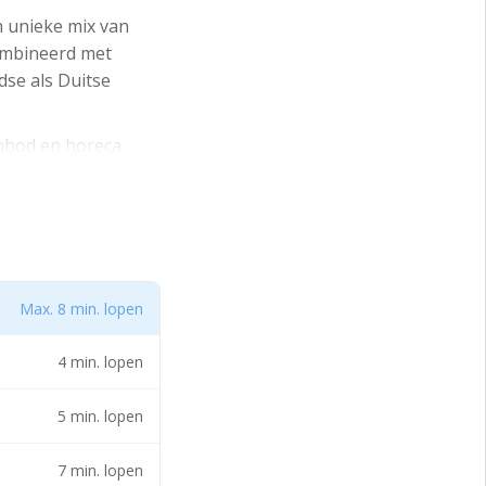
n unieke mix van
combineerd met
se als Duitse
anbod en horeca,
s de Albert Heijn
Max. 8 min. lopen
4 min. lopen
5 min. lopen
7 min. lopen