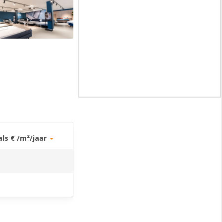
als € /m²/jaar