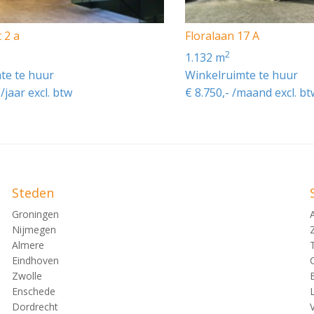
 2 a
Floralaan 17 A
2
1.132 m
te te huur
Winkelruimte te huur
/jaar excl. btw
€ 8.750,- /maand excl. bt
Steden
Groningen
Nijmegen
Almere
Eindhoven
Zwolle
Enschede
Dordrecht