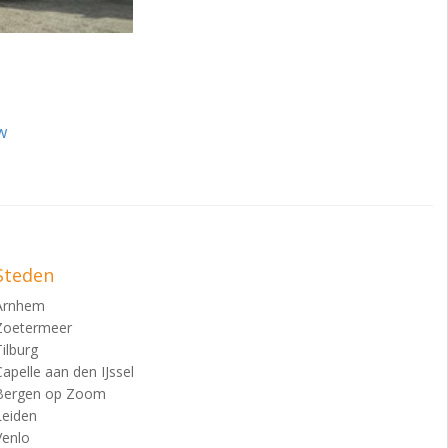
w
Steden
Arnhem
Zoetermeer
Tilburg
Capelle aan den IJssel
Bergen op Zoom
Leiden
Venlo