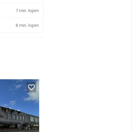
7 min. lopen
eping.
8 min. lopen
oor deze
inkeliersvereniging