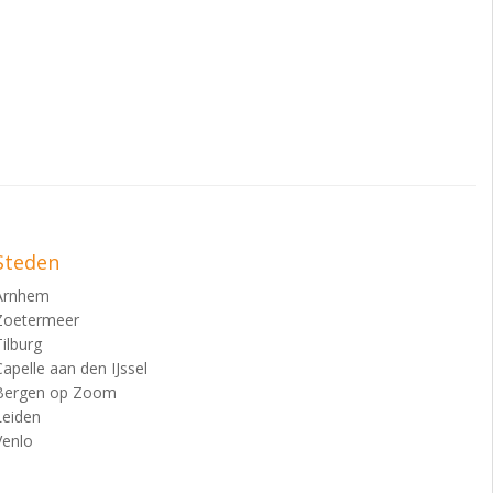
Steden
Arnhem
Zoetermeer
Tilburg
Capelle aan den IJssel
Bergen op Zoom
Leiden
Venlo