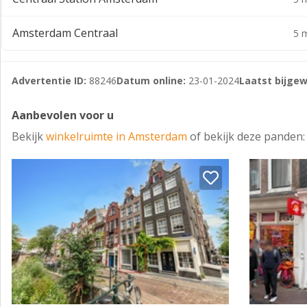
KADASTRAAL BEKEND
Amsterdam Centraal
5 m
Pand:
Gemeente Amsterdam
Advertentie ID:
88246
Datum online:
23-01-2024
Laatst bijgew
Sectie M
Aanbevolen voor u
Nummer 7103
Bekijk
winkelruimte in Amsterdam
of bekijk deze panden:
Index A-1
Tuin:
Gemeente Amsterdam
Sectie M
Nummer 6203
Kadastrale grootte: 31 m²
BOUWJAAR