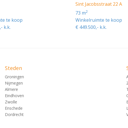
3
Sint Jacobsstraat 22 A
2
73 m
te te koop
Winkelruimte te koop
- k.k.
€ 449.500,- k.k.
 te Amsterdam.
Steden
Groningen
Nijmegen
Almere
Eindhoven
te vragen bij verkopend makelaar.
Zwolle
Enschede
Dordrecht