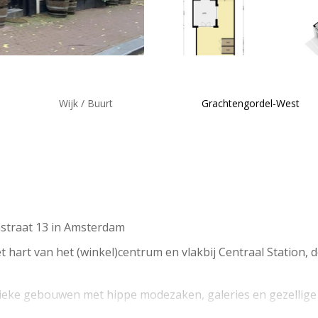
Wijk / Buurt
Grachtengordel-West
nstraat 13 in Amsterdam
 hart van het (winkel)centrum en vlakbij Centraal Station, 
ieke gebouwen met hippe modezaken, galeries en gezellige