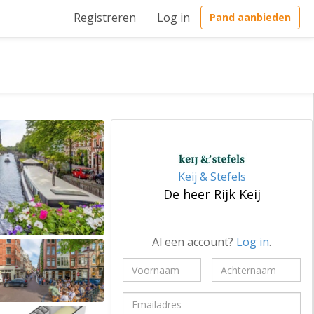
Registreren
Log in
Pand aanbieden
Keij & Stefels
De heer Rijk Keij
Al een account?
Log in
.