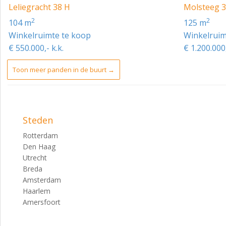
1757
Leliegracht 38 H
Molsteeg 
ENERGIELABEL
2
2
104 m
125 m
Winkelruimte te koop
Winkelruim
C
€ 550.000,- k.k.
€ 1.200.000,
VERENIGING VAN EIGENAREN
Toon meer panden in de buurt →
Vereniging van Eigenaars van het perceel Prinsenstraat 13
BIJZONDERHEDEN
- Het pand wordt ‘as is’ verkocht;
Steden
- Gelegen op eigen grond;
Rotterdam
- Jaarhuur bedraagt € 48.892,56 inclusief btw per jaar;
Den Haag
Utrecht
- Energielabel C;
Breda
- Bouwarchief, huurgegevens en verdere gegevens zijn op 
Amsterdam
Haarlem
Amersfoort