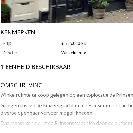
KENMERKEN
Prijs
€ 725.000 k.k.
Functie
Winkelruimte
1 EENHEID BESCHIKBAAR
OMSCHRIJVING
Winkelruimte te koop gelegen op een toplocatie de Prinse
Gelegen tussen de Keizersgracht en de Prinsengracht, in het
diverse openbaar vervoer mogelijkheden.
Daarnaast kenmerkt de Prinsenstraat zich door de authent