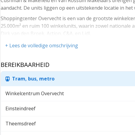
Cushman & Wakefield en Van Rossum Makelaars brengen gra
aandacht. De units liggen op een uitstekende locatie in he
Shoppingcenter Overvecht is een van de grootste winkelcen
25.000m² en ruim 100 winkelunits, waarin zowel nationale al
Dirk van den Broek, Action, C&A, en Lidl.
Roelantdreef 261 heeft een oppervlak van 211m² VVO en is
+ Lees de volledige omschrijving
Roelantdreef 262 heeft een oppervlak van 233m² VVO en is
BEREIKBAARHEID
Voor meer informatie en een uitgebreid Investment Memo
Tram, bus, metro
Winkelcentrum Overvecht
Einsteindreef
Theemsdreef