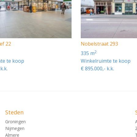
ef 22
Nobelstraat 293
2
335 m
te te koop
Winkelruimte te koop
k.k.
€ 895.000,- k.k.
Steden
Groningen
Nijmegen
Almere