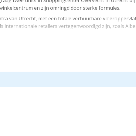
ag twee units in Shoppingcenter Overvecht in Utrecht bij
t winkelcentrum en zijn omringd door sterke formules.
tra van Utrecht, met een totale verhuurbare vloeroppervlak
s internationale retailers vertegenwoordigd zijn, zoals Albe
 verhuurd aan Specsavers.
 verhuurd aan Poké Family.
randum kunt u contact met ons opnemen.