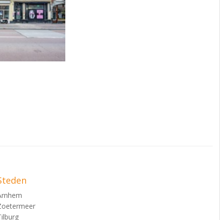
Steden
Arnhem
Zoetermeer
Tilburg