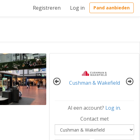
Registreren
Log in
Pand aanbieden
Cushman & Wakefield
Al een account?
Log in
.
Contact met