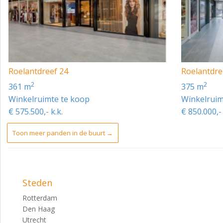
Roelantdreef 24
Roelantdre
2
2
361 m
375 m
Winkelruimte te koop
Winkelruim
€ 575.500,- k.k.
€ 850.000,- 
Toon meer panden in de buurt →
Steden
Rotterdam
Den Haag
Utrecht