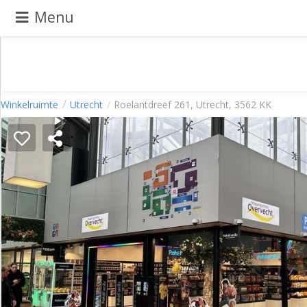
Menu
Pand
Winkelruimte
Utrecht
Roelantdreef 261, Utrecht, 3562 KK
aanbieden
Pand
zoeken
Waarom
adverteren
Premium
adverteren
Blog
Registreren
Login