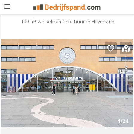
2
140 m
winkelruimte te huur in Hilversum
Pand
aanbieden
Pand
zoeken
Waarom
adverteren
Premium
adverteren
Blog
Registreren
1/24
Login