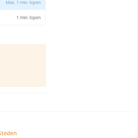
Max. 1 min. lopen
voor
1 min. lopen
openbaar vervoer is
ng ten
 of aanwending
 waarin al dan
etailhandel,
en verkoop, het
ers dan in de
n al dan niet als
Steden