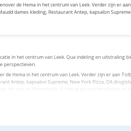
enover de Hema in het centrum van Leek. Verder zijn er aan
 Maudd dames kleding, Restaurant Antep, kapsalon Supreme
n Zipper mode. Via de nabij gelegen passage zijn ook de Albe
fstand bevindt zich ook een overdekte winkelcentrum de Lik
tie in het centrum van Leek. Qua indeling en uitstraling bi
 perspectieven.
r de Hema in het centrum van Leek. Verder zijn er aan Tolb
ant Antep, kapsalon Supreme, New York Pizza, DA drogister
e zijn ook de Albert Heijn, Kruidvat en overige winkels te 
 uitvalswegen van en naar omliggende dorpskernen. Ook mid
e Likeblom met o.a. Lidl, Trekpleister, Okay Fashion, Bruna
ijnde bushalte is namelijk op loopafstand.