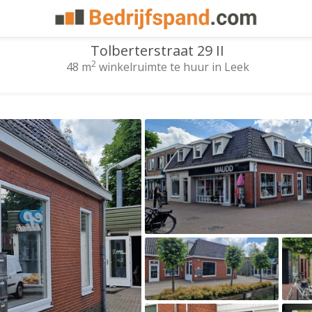
Tolberterstraat 29 II
2
48 m
winkelruimte te huur in Leek