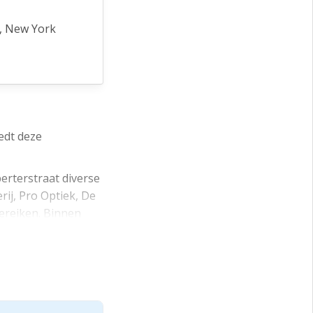
, New York
rt Heijn,
eblom met o.a.
edt deze
erterstraat diverse
ij, Pro Optiek, De
bereiken. Binnen
dels openbaar
 etc.