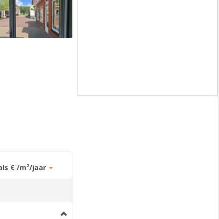
als € /m²/jaar