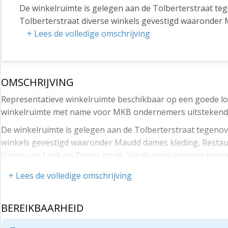
De winkelruimte is gelegen aan de Tolberterstraat teg
Tolberterstraat diverse winkels gevestigd waaronder
Pizza, DA drogisterij, Pro Optiek, De Heren van Leek e
+ Lees de volledige omschrijving
Kruidvat en overige winkels te bereiken. Binnen loopa
Lidl, Trekpleister, Okay Fashion, Bruna etc.
OPPERVLAKTE
OMSCHRIJVING
Winkelruimte: circa 48 m2.
Representatieve winkelruimte beschikbaar op een goede loca
winkelruimte met name voor MKB ondernemers uitstekende
Frontbreedte voorgevel 3 meter.
De winkelruimte is gelegen aan de Tolberterstraat tegenove
Frontbreedte zijgevel 8 meter
winkels gevestigd waaronder Maudd dames kleding, Restaur
LIGGING EN BEREIKBAARHEID
Heren van Leek en Zipper mode. Via de nabij gelegen passag
De winkelruimte is prima bereikbaar middels diverse
loopafstand bevindt zich ook een overdekte winkelcentrum d
+ Lees de volledige omschrijving
vervoer is de bereikbaarheid uitstekend, de dichtstbijz
OPPERVLAKTE
PARKEREN
Winkelruimte: circa 48 m2.
BEREIKBAARHEID
Op loopafstand zijn grote gratis parkeerterreinen.
Frontbreedte voorgevel 3 meter.