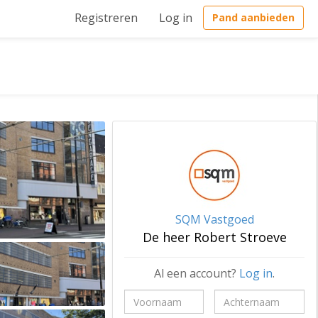
Registreren
Log in
Pand aanbieden
SQM Vastgoed
De heer Robert Stroeve
Al een account?
Log in
.