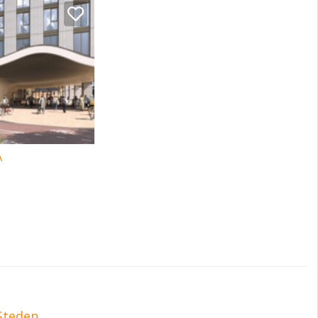
d als “Verkeer-5”,
A
orden
Steden