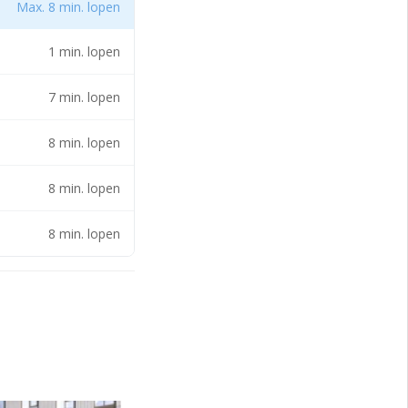
huurde. Een
Max. 8 min. lopen
acht/ Jan
g geven tot
urder jegens
1 min. lopen
7 min. lopen
8 min. lopen
8 min. lopen
e. Een verschil
nige vermindering
8 min. lopen
/ SQM Vastgoed
geduid als