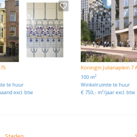
aart.
an Westeinde e.o. Binnen dit plan staat het object aangedui
 75
Koningin Julianaplein 7 
2
100 m
te te huur
Winkelruimte te huur
maand excl. btw
€ 750,- m²/jaar excl. btw
n enkele zaken in het gehuurde door de nieuwe huurder w
Steden