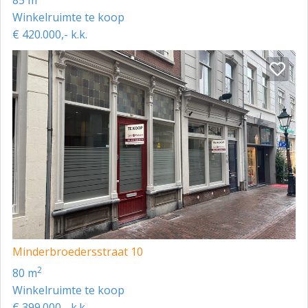
85 m
Winkelruimte te koop
€ 420.000,- k.k.
Minderbroedersstraat 10
2
80 m
Winkelruimte te koop
€ 399.000,- k.k.