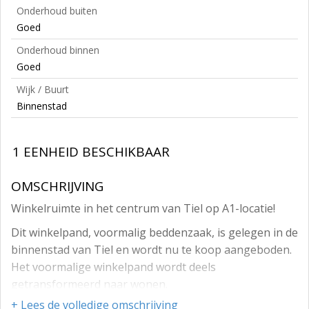
Onderhoud buiten
Goed
Onderhoud binnen
Goed
Wijk / Buurt
Binnenstad
1 EENHEID BESCHIKBAAR
OMSCHRIJVING
Winkelruimte in het centrum van Tiel op A1-locatie!
Dit winkelpand, voormalig beddenzaak, is gelegen in de
binnenstad van Tiel en wordt nu te koop aangeboden.
Het voormalige winkelpand wordt deels
getransformeerd naar wonen.
+ Lees de volledige omschrijving
Het betreft een winkelruimte van circa 86 m², welke