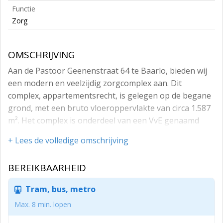
Functie
Zorg
OMSCHRIJVING
Aan de Pastoor Geenenstraat 64 te Baarlo, bieden wij
een modern en veelzijdig zorgcomplex aan. Dit
complex, appartementsrecht, is gelegen op de begane
grond, met een bruto vloeroppervlakte van circa 1.587
m². Het complex is onderdeel van een VvE genaamd
“VERENIGING VAN EIGENAARS De Horizon Pastoor
+ Lees de volledige omschrijving
Geenenstraat Baarlo”. Momenteel is het pand in
gebruik door Stichting SGL. Dankzij de praktische
BEREIKBAARHEID
indeling en centrale ligging biedt dit object uitstekende
mogelijkheden voor zorg gerelateerde doeleinden. Het
Tram, bus, metro
object is voorzien van energielabel A++. Aan de
Max. 8 min. lopen
voorkant van het object zijn gratis
parkeermogelijkheden. In de nabijheid zijn winkels en