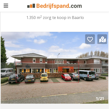
2
1.350 m
zorg te koop in Baarlo
Pand
aanbieden
Pand
zoeken
Waarom
adverteren
Premium
adverteren
Blog
Registreren
1/21
Login