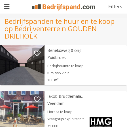
Filters
Bedrijfspanden te huur en te koop
op Bedrijventerrein GOUDEN
Pand
DRIEHOEK
aanbieden
Pand
Beneluxweg 0 ong
zoeken
Zuidbroek
Bedrijfsruimte te koop
Waarom
€ 79.995 v.o.n.
adverteren
Premium
2
100 m
adverteren
Blog
Jakob Bruggemalaan 93 A
Veendam
Registreren
Horeca te koop
Vraagprijs exploitatie €
Login
75.000