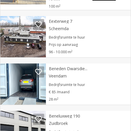
2
100 m
Eexterweg 7
Scheemda
Bedrijfsruimte te huur
Prijs op aanvraag
2
96 - 10.000 m
Beneden Dwarsdiep 25 B
Veendam
Bedrijfsruimte te huur
€ 85 /maand
2
28 m
Beneluxweg 190
Zuidbroek