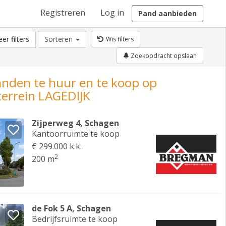
Registreren
Log in
Pand aanbieden
er filters
Sorteren
Wis filters
Zoekopdracht opslaan
anden te huur en te koop op
terrein LAGEDIJK
Zijperweg 4, Schagen
Kantoorruimte te koop
€ 299.000 k.k.
2
200 m
de Fok 5 A, Schagen
Bedrijfsruimte te koop