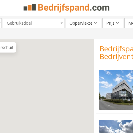
Gebruiksdoel
Oppervlakte
Prijs
Me
Bedrijfsp
erschuif
Bedrijven