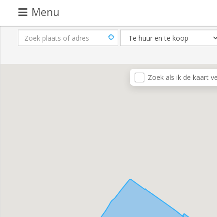
Menu
Pand
aanbieden
Pand
Zoek als ik de kaart v
zoeken
Waarom
adverteren
Premium
adverteren
Blog
Registreren
Login