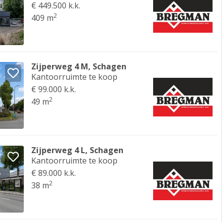
€ 449.500 k.k.
2
409 m
Zijperweg 4 M, Schagen
Kantoorruimte te koop
€ 99.000 k.k.
2
49 m
Zijperweg 4 L, Schagen
Kantoorruimte te koop
€ 89.000 k.k.
2
38 m