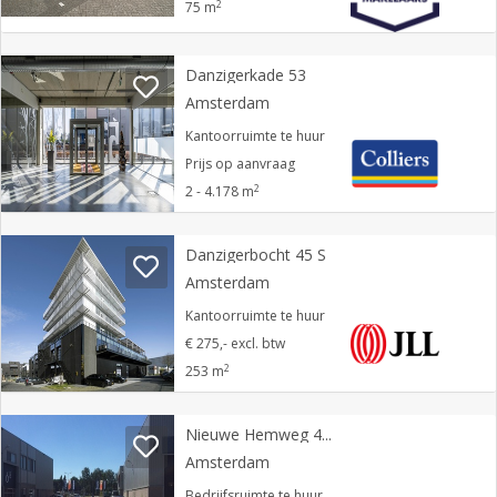
2
75 m
Danzigerkade 53
Amsterdam
Kantoorruimte te huur
Prijs op aanvraag
2
2 - 4.178 m
Danzigerbocht 45 S
Amsterdam
Kantoorruimte te huur
€ 275,- excl. btw
2
253 m
Nieuwe Hemweg 4 C
Amsterdam
Bedrijfsruimte te huur