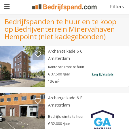
Filters
Bedrijfspanden te huur en te koop
op Bedrijventerrein Minervahaven
Pand
Hempoint (niet kadegebonden)
aanbieden
Pand
Archangelkade 6 C
zoeken
Amsterdam
Kantoorruimte te huur
Waarom
€ 37.500 /jaar
adverteren
Premium
2
136 m
adverteren
Blog
Archangelkade 6 E
Amsterdam
Registreren
Bedrijfsruimte te huur
€ 32.000 /jaar
Login