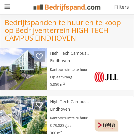
Filters
Bedrijfspanden te huur en te koop
op Bedrijventerrein HIGH TECH
Pand
CAMPUS EINDHOVEN
aanbieden
Pand
High Tech Campus 52
zoeken
Eindhoven
Kantoorruimte te huur
Waarom
Op aanvraag
adverteren
Premium
2
5.859 m
adverteren
Blog
High Tech Campus 85
Eindhoven
Registreren
Kantoorruimte te huur
€ 79.828 /jaar
Login
2
300 m