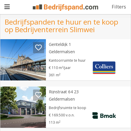
Filters
Bedrijfspanden te huur en te koop
op Bedrijventerrein Slimwei
Pand
Genteldijk 1
aanbieden
Pand
Geldermalsen
zoeken
Kantoorruimte te huur
€ 110 m²/jaar
Waarom
2
361 m
adverteren
Premium
adverteren
Rijnstraat 64 23
Blog
Geldermalsen
Bedrijfsruimte te koop
Registreren
€ 169.500 v.o.n.
2
113 m
Login