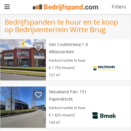
Filters
Bedrijfspanden te huur en te koop
op Bedrijventerrein Witte Brug
Pand
Van Coulsterweg 1 d
aanbieden
Pand
Alblasserdam
zoeken
Kantoorruimte te huur
€ 1.750 /maand
Waarom
2
127 m
adverteren
Premium
adverteren
Nieuwland Parc 151
Blog
Papendrecht
Kantoorruimte te huur
Registreren
€ 1.825 /maand
2
163 m
Login