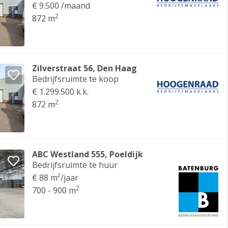
€ 9.500 /maand
2
872 m
Zilverstraat 56, Den Haag
Bedrijfsruimte te koop
€ 1.299.500 k.k.
2
872 m
ABC Westland 555, Poeldijk
Bedrijfsruimte te huur
€ 88 m²/jaar
2
700 - 900 m