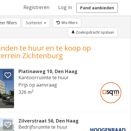
Registreren
Log in
Pand aanbieden
er filters
Sorteren
Wis filters
Zoekopdracht opslaan
anden te huur en te koop op
terrein Zichtenburg
Platinaweg 10, Den Haag
Kantoorruimte te huur
Prijs op aanvraag
2
326 m
Zilverstraat 56, Den Haag
Bedrijfsruimte te huur