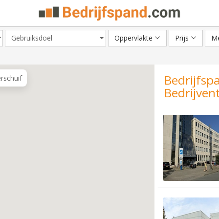
Gebruiksdoel
Oppervlakte
Prijs
Me
Bedrijfsp
erschuif
Bedrijven