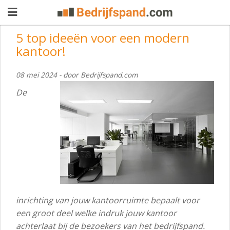
5 top ideeën voor een modern
kantoor!
Pand
08 mei 2024 - door Bedrijfspand.com
aanbieden
Pand
De
zoeken
Waarom
adverteren
Premium
adverteren
Blog
inrichting van jouw kantoorruimte bepaalt voor
Registreren
een groot deel welke indruk jouw kantoor
Login
achterlaat bij de bezoekers van het bedrijfspand.