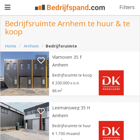
Filters
Bedrijfsruimte Arnhem te huur & te
koop
Pand
Home
Arnhem
Bedrijfsruimte
aanbieden
Pand
Vlamoven 35 F
zoeken
Arnhem
Waarom
Bedrijfsruimte te koop
€ 200.000 v.o.n.
adverteren
Premium
2
86 m
adverteren
Blog
Leemansweg 35 H
Arnhem
Registreren
Bedrijfsruimte te huur
€ 1.700 /maand
Login