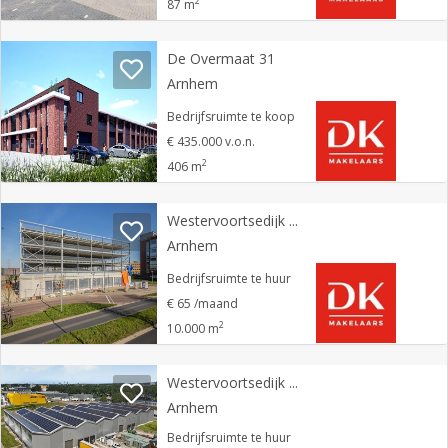
2
87 m
De Overmaat 31
Arnhem
Bedrijfsruimte te koop
€ 435.000 v.o.n.
2
406 m
Westervoortsedijk 0 ong
Arnhem
Bedrijfsruimte te huur
€ 65 /maand
2
10.000 m
Westervoortsedijk 73 AR
Arnhem
Bedrijfsruimte te huur