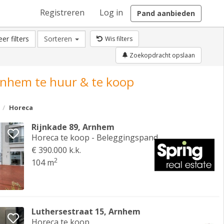
Registreren
Log in
Pand aanbieden
er filters
Sorteren
Wis filters
Zoekopdracht opslaan
nhem te huur & te koop
Horeca
Rijnkade 89, Arnhem
Horeca te koop - Beleggingspand
€ 390.000 k.k.
2
104 m
Luthersestraat 15, Arnhem
Horeca te koop