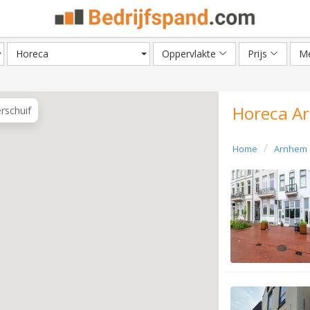
Horeca
Oppervlakte
Prijs
Me
Horeca Ar
erschuif
Home
Arnhem