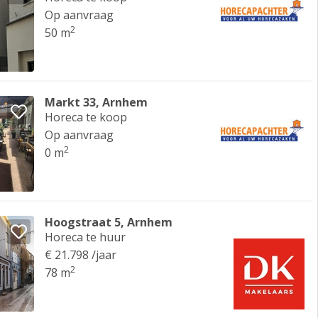
Op aanvraag
2
50 m
Markt 33, Arnhem
Horeca te koop
Op aanvraag
2
0 m
Hoogstraat 5, Arnhem
Horeca te huur
€ 21.798 /jaar
2
78 m