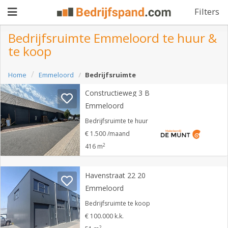
Filters
Bedrijfsruimte Emmeloord te huur &
te koop
Pand
Home
Emmeloord
Bedrijfsruimte
aanbieden
Pand
Constructieweg 3 B
zoeken
Emmeloord
Waarom
Bedrijfsruimte te huur
€ 1.500 /maand
adverteren
Premium
2
416 m
adverteren
Blog
Havenstraat 22 20
Emmeloord
Registreren
Bedrijfsruimte te koop
€ 100.000 k.k.
Login
2