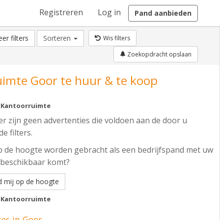
Registreren
Log in
Pand aanbieden
er filters
Sorteren
Wis filters
Zoekopdracht opslaan
imte Goor te huur & te koop
Kantoorruimte
er zijn geen advertenties die voldoen aan de door u
e filters.
op de hoogte worden gebracht als een bedrijfspand met uw
beschikbaar komt?
d mij op de hoogte
Kantoorruimte
es in Goor