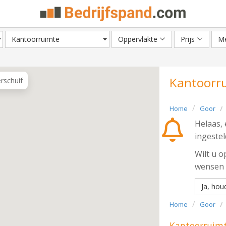
Kantoorruimte
Oppervlakte
Prijs
Me
Kantoorru
erschuif
Home
Goor
Helaas, 
ingesteld
Wilt u 
wensen 
Ja, hou
Home
Goor
Kantoorruimt