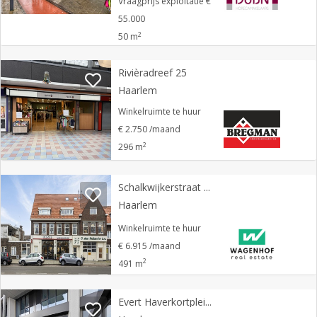
Vraagprijs exploitatie €
55.000
2
50 m
Rivièradreef 25
Haarlem
Winkelruimte te huur
€ 2.750 /maand
2
296 m
Schalkwijkerstraat 25
Haarlem
Winkelruimte te huur
€ 6.915 /maand
2
491 m
Evert Haverkortplein 1