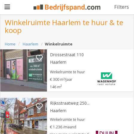
Filters
Winkelruimte Haarlem te huur & te
koop
Pand
Home
Haarlem
Winkelruimte
aanbieden
Pand
Drossestraat 110
zoeken
Haarlem
Waarom
Winkelruimte te huur
€ 300 m²/jaar
adverteren
Premium
2
146 m
adverteren
Blog
Rijksstraatweg 250 A
Haarlem
Registreren
Winkelruimte te huur
€ 1.236 /maand
Login