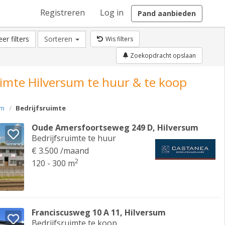
Registreren
Log in
Pand aanbieden
er filters
Sorteren
Wis filters
Zoekopdracht opslaan
uimte Hilversum te huur & te koop
um
Bedrijfsruimte
Oude Amersfoortseweg 249 D, Hilversum
Bedrijfsruimte te huur
€ 3.500 /maand
2
120 - 300 m
Franciscusweg 10 A 11, Hilversum
Bedrijfsruimte te koop