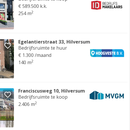
€ 589.500 k.k.
2
254 m
Egelantierstraat 33, Hilversum
Bedrijfsruimte te huur
€ 1.300 /maand
2
140 m
Franciscusweg 10, Hilversum
Bedrijfsruimte te koop
2
2.406 m