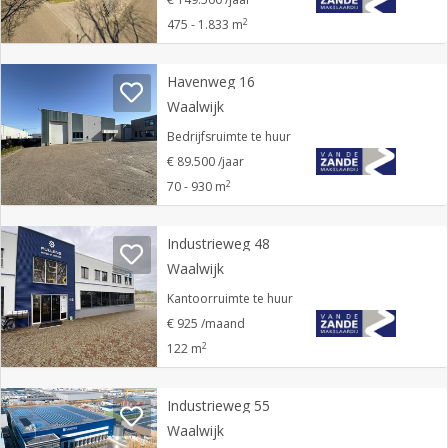
2
475 - 1.833 m
Havenweg 16
Waalwijk
Bedrijfsruimte te huur
€ 89.500 /jaar
2
70 - 930 m
Industrieweg 48
Waalwijk
Kantoorruimte te huur
€ 925 /maand
2
122 m
Industrieweg 55
Waalwijk