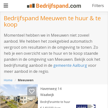
Filters
Bedrijfspand Meeuwen te huur & te
koop
Pand
Momenteel hebben we in Meeuwen niet zoveel
aanbieden
Pand
aanbod. We hebben het zoekgebied automatisch
vergroot om resultaten in de omgeving te tonen. Zo
zoeken
heb je een overzicht van te huur en te koop staande
Waarom
panden in de omgeving van Meeuwen. Bekijk ook het
bedrijfsmatig aanbod in de
gemeente Aalburg
voor
adverteren
Premium
meer aanbod in de regio.
adverteren
Blog
Home
Meeuwen
Havenweg 14
Waalwijk
Registreren
Bedrijfsruimte te huur
Login
€ 149.500 /jaar