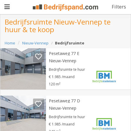
Filters
Bedrijfsruimte Nieuw-Vennep te
huur & te koop
Pand
Home
Nieuw-Vennep
Bedrijfsruimte
aanbieden
Pand
Pesetaweg 77 E
zoeken
Nieuw-Vennep
Waarom
Bedrijfsruimte te huur
€ 1.985 /maand
adverteren
Premium
2
120 m
adverteren
Blog
Pesetaweg 77 D
Nieuw-Vennep
Registreren
Bedrijfsruimte te huur
€ 1.985 /maand
Login
2