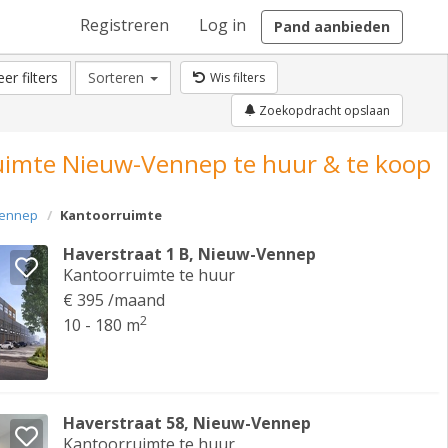
Registreren
Log in
Pand aanbieden
er filters
Sorteren
Wis filters
Zoekopdracht opslaan
imte Nieuw-Vennep te huur & te koop
Vennep
Kantoorruimte
Haverstraat 1 B, Nieuw-Vennep
Kantoorruimte te huur
€ 395 /maand
2
10 - 180 m
Haverstraat 58, Nieuw-Vennep
Kantoorruimte te huur