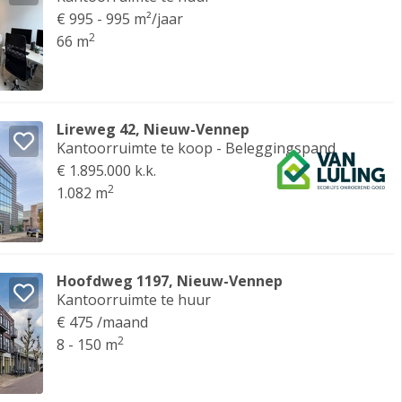
€ 995 - 995 m²/jaar
2
66 m
Lireweg 42, Nieuw-Vennep
Kantoorruimte te koop - Beleggingspand
€ 1.895.000 k.k.
2
1.082 m
Hoofdweg 1197, Nieuw-Vennep
Kantoorruimte te huur
€ 475 /maand
2
8 - 150 m