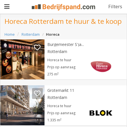
Filters
Horeca Rotterdam te huur & te koop
Pand
Home
Rotterdam
Horeca
aanbieden
Burgemeester S'jacobplein 10
Pand
Rotterdam
zoeken
Horeca te huur
Waarom
Prijs op aanvraag
2
275 m
adverteren
Premium
adverteren
Blog
Grotemarkt 11
Rotterdam
Horeca te huur
Registreren
Prijs op aanvraag
2
1.335 m
Login