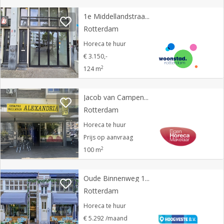
1e Middellandstraat 8B
Rotterdam
Horeca te huur
€ 3.150,-
2
124 m
Jacob van Campenplein 63
Rotterdam
Horeca te huur
Prijs op aanvraag
2
100 m
Oude Binnenweg 117 B 01
Rotterdam
Horeca te huur
€ 5.292 /maand