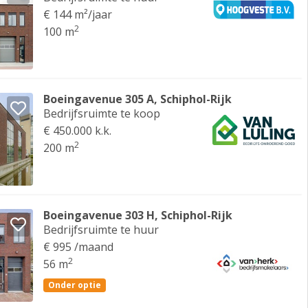
€ 144 m²/jaar
2
100 m
Boeingavenue 305 A, Schiphol-Rijk
Bedrijfsruimte te koop
€ 450.000 k.k.
2
200 m
Boeingavenue 303 H, Schiphol-Rijk
Bedrijfsruimte te huur
€ 995 /maand
2
56 m
Onder optie