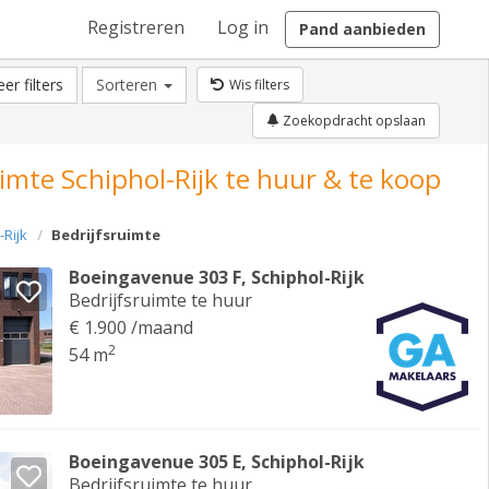
Registreren
Log in
Pand aanbieden
er filters
Sorteren
Wis filters
Zoekopdracht opslaan
uimte Schiphol-Rijk te huur & te koop
-Rijk
Bedrijfsruimte
Boeingavenue 303 F, Schiphol-Rijk
Bedrijfsruimte te huur
€ 1.900 /maand
2
54 m
Boeingavenue 305 E, Schiphol-Rijk
Bedrijfsruimte te huur