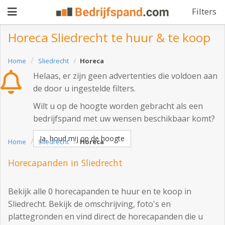
Filters
Horeca Sliedrecht te huur & te koop
Pand
Home
Sliedrecht
Horeca
Helaas, er zijn geen advertenties die voldoen aan
aanbieden
Pand
de door u ingestelde filters.
zoeken
Wilt u op de hoogte worden gebracht als een
bedrijfspand met uw wensen beschikbaar komt?
Waarom
adverteren
Ja, houd mij op de hoogte
Premium
Home
Sliedrecht
Horeca
adverteren
Blog
Horecapanden in Sliedrecht
Bekijk alle 0 horecapanden te huur en te koop in
Registreren
Sliedrecht. Bekijk de omschrijving, foto's en
plattegronden en vind direct de horecapanden die u
Login