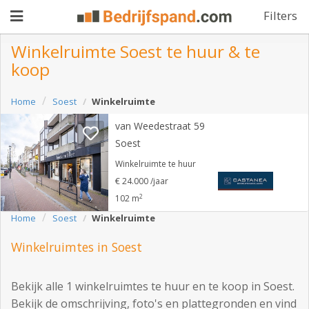
Filters
Winkelruimte Soest te huur & te
koop
Pand
Home
Soest
Winkelruimte
aanbieden
Pand
van Weedestraat 59
zoeken
Soest
Waarom
Winkelruimte te huur
€ 24.000 /jaar
adverteren
Premium
2
102 m
adverteren
Home
Soest
Winkelruimte
Blog
Winkelruimtes in Soest
Registreren
Bekijk alle 1 winkelruimtes te huur en te koop in Soest.
Login
Bekijk de omschrijving, foto's en plattegronden en vind