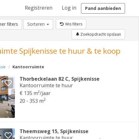
Registreren
Log in
Pand aanbieden
er filters
Sorteren
Wis filters
Zoekopdracht opslaan
imte Spijkenisse te huur & te koop
sse
Kantoorruimte
Thorbeckelaan 82 C, Spijkenisse
Kantoorruimte te huur
€ 135 m²/jaar
2
20 - 353 m
Theemsweg 15, Spijkenisse
Kantoorruimte te huur