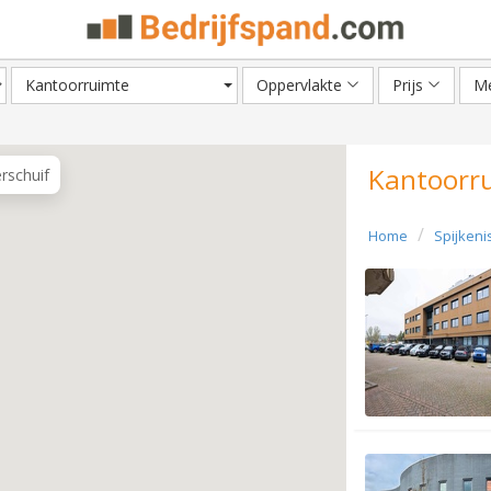
Kantoorruimte
Oppervlakte
Prijs
Me
Kantoorru
erschuif
Home
Spijkeni