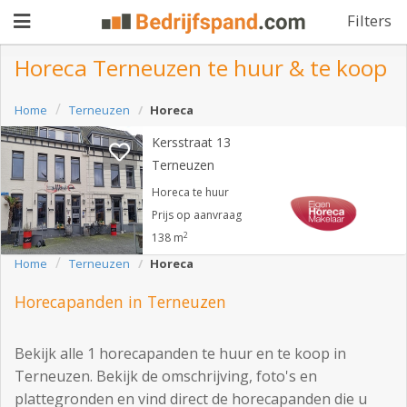
Filters
Horeca Terneuzen te huur & te koop
Pand
Home
Terneuzen
Horeca
aanbieden
Kersstraat 13
Pand
Terneuzen
zoeken
Horeca te huur
Waarom
Prijs op aanvraag
2
138 m
adverteren
Premium
Home
Terneuzen
Horeca
adverteren
Blog
Horecapanden in Terneuzen
Bekijk alle 1 horecapanden te huur en te koop in
Registreren
Terneuzen. Bekijk de omschrijving, foto's en
Login
plattegronden en vind direct de horecapanden die u