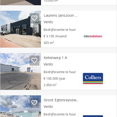
10.000 m
Laurens Janszoon Costerstraat 36
Venlo
Bedrijfsruimte te huur
€ 3.195 /maand
2
425 m
Kelvinweg 1 A
Venlo
Bedrijfsruimte te huur
€ 165.000 /jaar
2
2.956 m
Groot Egtenrayseweg 52
Venlo
Bedrijfsruimte te huur