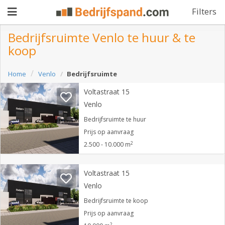
Filters
Bedrijfsruimte Venlo te huur & te
koop
Pand
Home
Venlo
Bedrijfsruimte
aanbieden
Pand
Voltastraat 15
zoeken
Venlo
Waarom
Bedrijfsruimte te huur
Prijs op aanvraag
adverteren
Premium
2
2.500 - 10.000 m
adverteren
Blog
Voltastraat 15
Venlo
Registreren
Bedrijfsruimte te koop
Prijs op aanvraag
Login
2